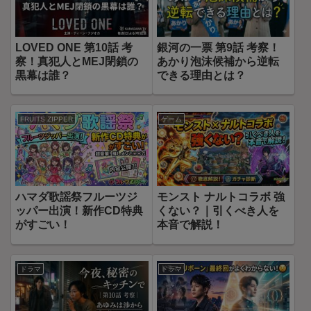
LOVED ONE 第10話 考
銀河の一票 第9話 考察！
察！真犯人とMEJ閉鎖の
あかり泡沫候補から逆転
黒幕は誰？
できる理由とは？
FRUITS ZIPPER
ゲーム
ハマダ歌謡祭フルーツジ
モンスト ナルトコラボ 強
ッパー出演！新作CD特典
くない？｜引くべき人を
がすごい！
本音で解説！
ドラマ
ドラマ