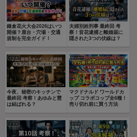
鎌倉花火大会2026はいつ
夫婦別姓刑事 最終回 考
開催？屋台・穴場・交通
察！音花逮捕と離婚届に
規制を完全ガイド！
隠された3つの伏線は？
ドラマ
サッカー
今夜、秘密のキッチンで
マクドナルド ワールドカ
最終回 考察！あゆみと慧
ップ コラボコップ全6種！
は結ばれる？
売り切れ前に買う方法
ドラマ
ドラマ