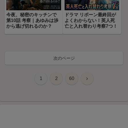
今夜、秘密のキッチンで
ドラマ リボーン最終回が
第10話 考察｜あゆみは渉
よくわからない！英人死
から逃げ切れるのか？
亡と入れ替わり考察7つ！
次のページ
次
1
2
60
へ