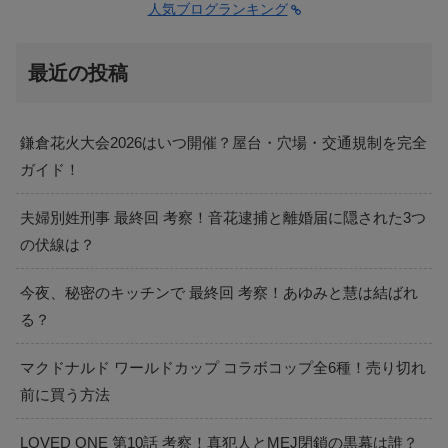
人気ブログランキング
最近の投稿
鎌倉花火大会2026はいつ開催？屋台・穴場・交通規制を完全
ガイド！
夫婦別姓刑事 最終回 考察！音花逮捕と離婚届に隠された3つ
の伏線は？
今夜、秘密のキッチンで 最終回 考察！あゆみと慧は結ばれ
る？
マクドナルド ワールドカップ コラボコップ全6種！売り切れ
前に買う方法
LOVED ONE 第10話 考察！真犯人とMEJ閉鎖の黒幕は誰？