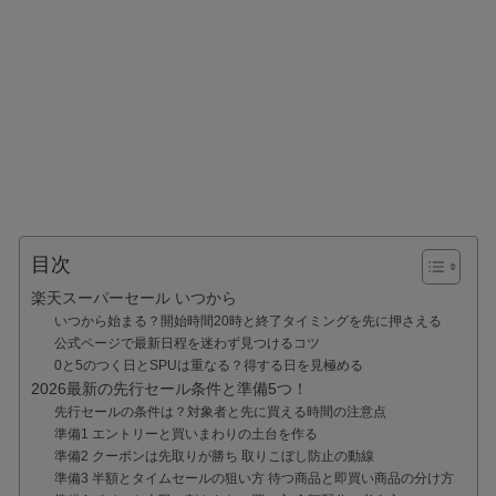
目次
楽天スーパーセール いつから
いつから始まる？開始時間20時と終了タイミングを先に押さえる
公式ページで最新日程を迷わず見つけるコツ
0と5のつく日とSPUは重なる？得する日を見極める
2026最新の先行セール条件と準備5つ！
先行セールの条件は？対象者と先に買える時間の注意点
準備1 エントリーと買いまわりの土台を作る
準備2 クーポンは先取りが勝ち 取りこぼし防止の動線
準備3 半額とタイムセールの狙い方 待つ商品と即買い商品の分け方