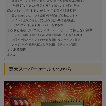
準備4 ポイント上限に刺さらない買い方 金額配分の考え方
準備5 SPUと支払い設定を整えてポイントを取り切る
買いまわりで得する人がやってる買う順番整理
買いまわりのカウント条件 何を買えば対象になる？
ポイント上限の落とし穴 上限に近い時の優先順位
0と5のつく日と合わせるベストな動き方
ふるさと納税はいつ買う？スーパーセールで損しない判断
ふるさと納税は買いまわり対象？確認しておきたい条件
上限と控除とポイントの考え方 損しないラインを作る
クーポンや半額系の落とし穴を避けるチェック項目
よくある質問
まとめ
楽天スーパーセール いつから