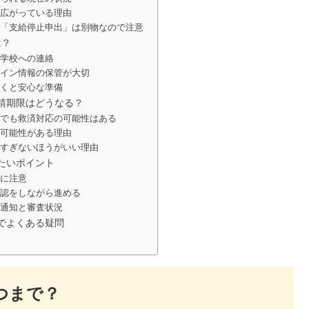
広がっている理由
「支給停止申出」は別物なので注意
は？
学校への連絡
イン情報の保管が大切
くと安心な準備
き申請期限はどうなる？
でも救済対応の可能性はある
可能性がある理由
すぎないほうがいい理由
けたいポイント
に注意
認をしながら進める
通知と審査状況
止でよくある疑問
いつまで？