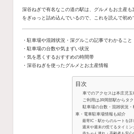
深谷ねぎで有名なこの道の駅は、グルメもお土産も
をぎゅっと詰め込んでいるので、これを読んで初め
・
駐車
場
や
混雑
状況
・
深
グル
この記事でわかること
・駐車場の台数や気まずい状況
・気を悪くするおすすめの時間帯
・深谷ねぎを使ったグルメとお土産情報
目次
車でのアクセスは本庄児玉
ご利用はJR岡部駅からタ
駐車場の台数・混雑状況・
車・電車駐車場情報も紹介
最寄IC・駅からのルートを詳
週末や週末の慌てるタイミン
赤ちゃん連れ・高齢者も安心