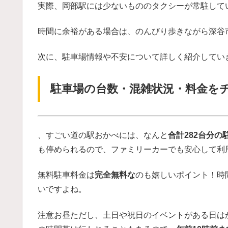
実際、岡部駅には少ないもののタクシーが常駐して
時間に余裕がある場合は、のんびり歩きながら深谷
次に、駐車場情報や不安について詳しく紹介してい
駐車場の台数・混雑状況・料金を
、
すごい
道の駅おかべには、なんと
合計282台分の
も停められるので、ファミリーカーでも安心して利
無料
駐車料金は
完全無料な
のも嬉しいポイント！時
いですよね。
注意
お昼
ただし、土日や祝日のイベントがある日は