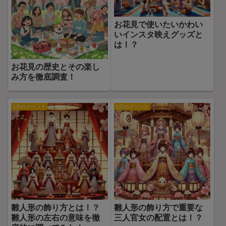
お花見で使いたいかわい
いインスタ映えグッズと
は！？
お花見の歴史とその楽し
み方を徹底調査！
3月のイベント
3月のイベント
雛人形の飾り方とは！？
雛人形の飾り方で重要な
雛人形の左右の意味を徹
三人官女の配置とは！？