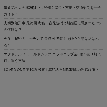
鎌倉花火大会2026はいつ開催？屋台・穴場・交通規制を完全
ガイド！
夫婦別姓刑事 最終回 考察！音花逮捕と離婚届に隠された3つ
の伏線は？
今夜、秘密のキッチンで 最終回 考察！あゆみと慧は結ばれ
る？
マクドナルド ワールドカップ コラボコップ全6種！売り切れ
前に買う方法
LOVED ONE 第10話 考察！真犯人とMEJ閉鎖の黒幕は誰？