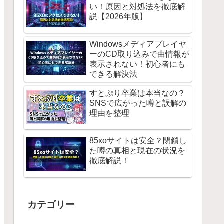
い！原因と対処法を徹底解
説【2026年版】
Windowsメディアプレイヤ
ーのCD取り込みで曲情報が
表示されない！初心者にも
できる解決法
すとぷり卒業は本当なの？
SNSで広がった噂と誤解の
理由を整理
85xoサイトは安全？閉鎖し
た噂の真相と現在の状況を
徹底解説！
カテゴリー