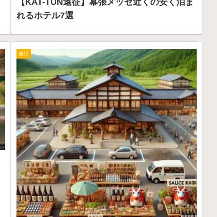
【KAT-TUN遠征】幕張メッセ近くの安く泊ま
れるホテル7選
旅行