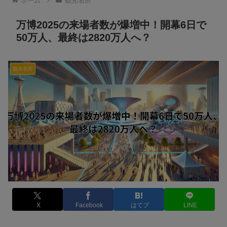
ホーム
観光名所
万博2025の来場者数が爆増中！開幕6日で
50万人、最終は2820万人へ？
観光名所
X
Facebook
はてブ
LINE