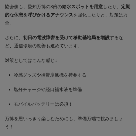
協会側も、愛知万博の3倍の
給水スポットを用意
したり、
定期
的な休憩を呼びかけるアナウンス
を強化したりと、対策は万
全。
さらに、
初日の電波障害を受けて移動基地局を増設
するな
ど、通信環境の改善も進めています​。
対策としてはこんな感じ↓
冷感グッズや携帯扇風機を持参する
塩分チャージや経口補水液を準備
モバイルバッテリーは必須！
万博を思いっきり楽しむためにも、準備万端で挑みましょ
う！