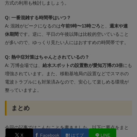
方式の利用も検討しましょう。
Q: 一番混雑する時間帯はいつ？
A: 混雑がピークになるのは
午前9時〜13時ごろ
と、
週末や連
休期間
です。逆に、平日の午後以降は比較的空いていること
が多いので、ゆっくり見たい人にはおすすめの時間帯です。
Q: 熱中症対策はちゃんとされているの？
A: 万博会場では、
給水スポットの設置数が愛知万博の3倍
にも
増強されています。また、移動基地局の設置などでスマホの
電波トラブルにも対策済みなので、安心して楽しめる環境が
整っていますよ。
まとめ
今回の記事ではこんなことを書きました。以下に要点をまと
X
Facebook
はてブ
LINE
めます。