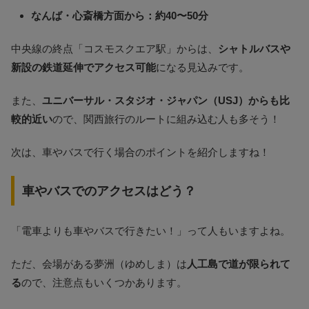
なんば・心斎橋方面から：約40〜50分
中央線の終点「コスモスクエア駅」からは、
シャトルバスや
新設の鉄道延伸でアクセス可能
になる見込みです。
また、
ユニバーサル・スタジオ・ジャパン（USJ）からも比
較的近い
ので、関西旅行のルートに組み込む人も多そう！
次は、車やバスで行く場合のポイントを紹介しますね！
車やバスでのアクセスはどう？
「電車よりも車やバスで行きたい！」って人もいますよね。
ただ、会場がある夢洲（ゆめしま）は
人工島で道が限られて
る
ので、注意点もいくつかあります。