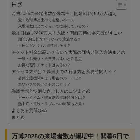
目次
万博2025の来場者数が爆増中！開幕6日で50万人超え
愛・地球博と比べても速いペース
入場者数はどのくらいで推移しているの？
最終目標は2820万人！大阪・関西万博の本気度がすごい
期間184日間でどうやって達成する？
土日はどれくらい混雑しそう？
チケット料金は高い？安い？実際の価格と購入方法まとめ
一般・前売り・当日券の違いと注意点
お得な割引チケットはあるの？
アクセス方法は？夢洲までの行き方と所要時間ガイド
公共交通機関を使う場合のルートは？
車やバスでのアクセスはどう？
混雑予想と快適な過ごし方のコツまとめ
ピークタイム・曜日別の混雑傾向とは？
熱中症・電波トラブルへの対策も必見！
よくある質問Q&A
まとめ
万博2025の来場者数が爆増中！開幕6日で