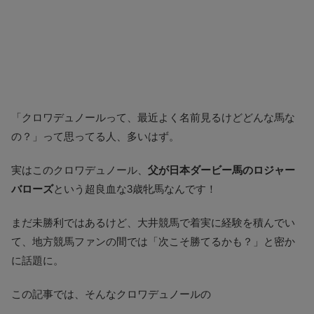
「クロワデュノールって、最近よく名前見るけどどんな馬な
の？」って思ってる人、多いはず。
実はこのクロワデュノール、
父が日本ダービー馬のロジャー
バローズ
という超良血な3歳牝馬なんです！
まだ未勝利ではあるけど、大井競馬で着実に経験を積んでい
て、地方競馬ファンの間では「次こそ勝てるかも？」と密か
に話題に。
この記事では、そんなクロワデュノールの