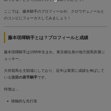
ここでは、藤本騎手のプロフィールや、クロワデュノールと
のコンビにフォーカスしてみましょう！
藤本現暉騎手とは？プロフィールと成績
藤本現暉騎手は1995年生まれ、東京都出身の地方競馬所属ジ
ョッキー。
大井競馬を主戦場にしており、近年は着実に成績を伸ばして
いる
注目の若手騎手
です。
特徴は…
積極的な先行策