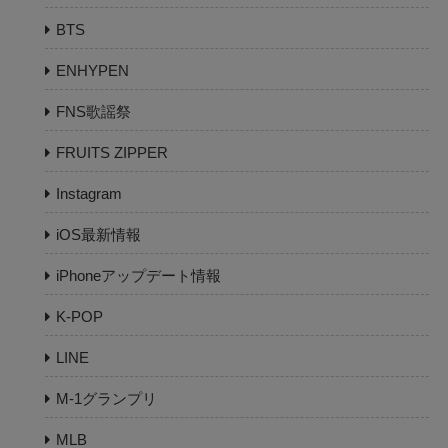
BTS
ENHYPEN
FNS歌謡祭
FRUITS ZIPPER
Instagram
iOS最新情報
iPhoneアップデート情報
K-POP
LINE
M-1グランプリ
MLB