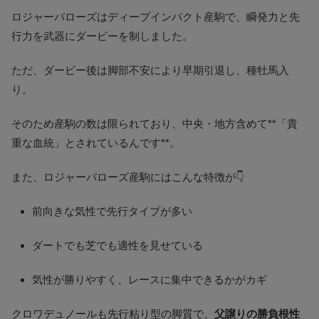
ロジャーバローズはディープインパクト産駒で、瞬発力と先
行力を武器にダービーを制しました。
ただ、ダービー後は脚部不安により早期引退し、種牡馬入
り。
そのため産駒の数は限られており、中央・地方含めて**「貴
重な血統」とされているんです**。
また、ロジャーバローズ産駒にはこんな特徴が👇
前向きな気性で先行タイプが多い
ダートでも芝でも適性を見せている
気性が勝りやすく、レースに集中できるかがカギ
クロワデュノールも先行粘り型の脚質で、
父譲りの勝負根性