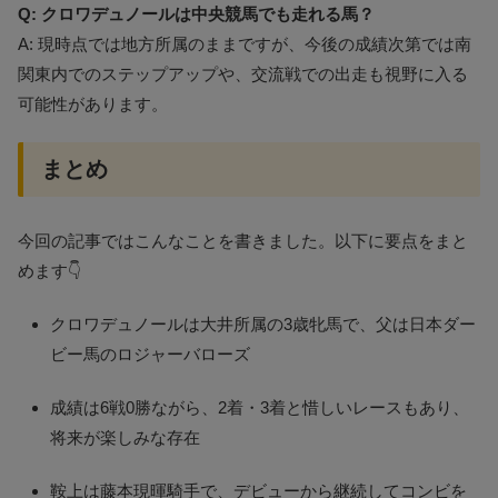
Q: クロワデュノールは中央競馬でも走れる馬？
A: 現時点では地方所属のままですが、今後の成績次第では南
関東内でのステップアップや、交流戦での出走も視野に入る
可能性があります。
まとめ
今回の記事ではこんなことを書きました。以下に要点をまと
めます👇
クロワデュノールは大井所属の3歳牝馬で、父は日本ダー
ビー馬のロジャーバローズ
成績は6戦0勝ながら、2着・3着と惜しいレースもあり、
将来が楽しみな存在
鞍上は藤本現暉騎手で、デビューから継続してコンビを