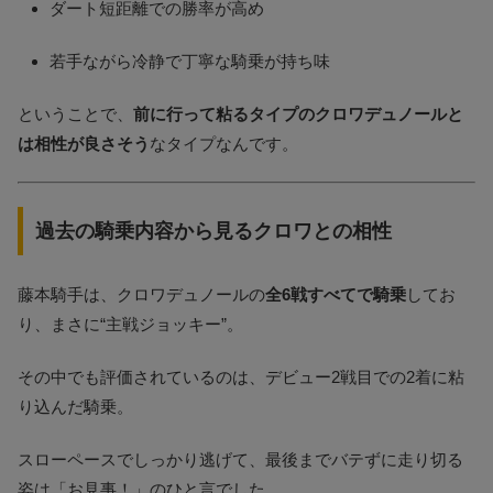
ダート短距離での勝率が高め
若手ながら冷静で丁寧な騎乗が持ち味
ということで、
前に行って粘るタイプのクロワデュノールと
は相性が良さそう
なタイプなんです。
過去の騎乗内容から見るクロワとの相性
藤本騎手は、クロワデュノールの
全6戦すべてで騎乗
してお
り、まさに“主戦ジョッキー”。
その中でも評価されているのは、デビュー2戦目での2着に粘
り込んだ騎乗。
スローペースでしっかり逃げて、最後までバテずに走り切る
姿は「お見事！」のひと言でした。