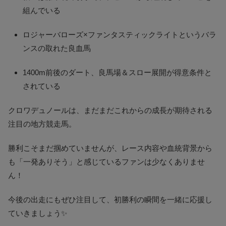
組んでいる
ロジャーバローズ×ファンタスティックライトというバラ
ンスの取れた良血馬
1400m前後のダート、良馬場＆スロー展開が得意条件と
されている
クロワデュノールは、まだまだこれからの成長が期待される
注目の地方競走馬。
勝利こそまだ掴めていませんが、レース内容や血統背景から
も「一発ありそう」と感じているファンは少なくありませ
ん！
今後の出走にもぜひ注目して、初勝利の瞬間を一緒に応援し
ていきましょう✨