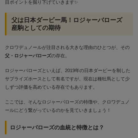
目ポイントを掘り下げていきます✨
父は日本ダービー馬！ロジャーバローズ
産駒としての期待
クロワデュノールが注目される大きな理由のひとつが、その
父・ロジャーバローズ
の存在。
ロジャーバローズといえば、2019年の日本ダービーを制した
サプライズホースとして有名ですが、現在は種牡馬として少
しずつ評価を高めている存在でもあります。
ここでは、そんなロジャーバローズの特徴や、クロワデュノ
ールにどう繋がっているのかを見ていきましょう！
ロジャーバローズの血統と特徴とは？