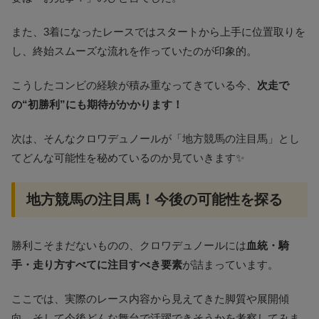
また、3着になったレースではスタートから上手に位置取りを
し、終始スムーズな流れを作っていたのが印象的。
こうしたコンビの経験が積み重なってきている今、
次走で
の“初勝利”にも期待がかかります！
次は、そんなクロワデュノールが「地方競馬の注目馬」とし
てどんな可能性を秘めているのか見ていきます✨
地方競馬の注目馬！今後の可能性を探る
勝利こそまだないものの、クロワデュノールには
血統・騎
手・走り方すべてに注目すべき要素
が詰まっています。
ここでは、実際のレース内容から見えてきた脚質や展開傾
向、そして今後どんな舞台で活躍できそうかを考察してみま