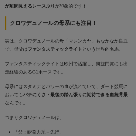
が垣間見えるレースぶり
が印象的です！
クロワデュノールの母系にも注目！
実は、クロワデュノールの母「マレンカヤ」もなかなか良血
で、母父は
ファンタスティックライト
という世界的名馬。
ファンタスティックライトは欧州で活躍し、凱旋門賞にも出
走経験のあるG1ホースです。
母系にはスタミナとパワーの血が流れていて、ダート競馬に
おいても
バテにくさ・最後の踏ん張りに期待できる血統背景
なんです。
つまりクロワデュノールは、
「父：瞬発力系＋先行」