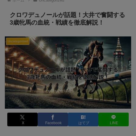
ホーム
Uncategorized
クロワデュノールが話題！大井で奮闘する
3歳牝馬の血統・戦績を徹底解説！
Uncategorized
X
Facebook
はてブ
LINE