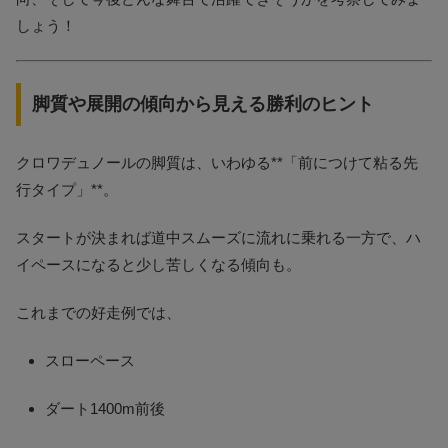
しょう！
脚質や展開の傾向から見える勝利のヒント
クロワデュノールの脚質は、いわゆる**「前につけて粘る先
行タイプ」**。
スタートが決まれば道中スムーズに流れに乗れる一方で、ハ
イペースになると少し苦しくなる傾向も。
これまでの好走例では、
スローペース
ダート1400m前後