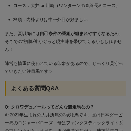
コース：大井 or 川崎（ワンターンの直線長めコース）
枠順：内枠よりは中〜外目が好ましい
また、夏以降には
自己条件の番組が組まれやすくなる
ため、
そこでの“初勝利”がぐっと現実味を帯びてくるかもしれませ
ん！
陣営も慎重に使われている印象があるので、じっくり見守っ
ていきたい注目馬です✨
よくある質問Q&A
Q: クロワデュノールってどんな競走馬なの？
A: 2021年生まれの大井所属の3歳牝馬です。父は日本ダービ
ー馬のロジャーバローズ、母はファンタスティックライト系
のマレンカヤという良血。まだ未勝利ながら、地方競馬ファ