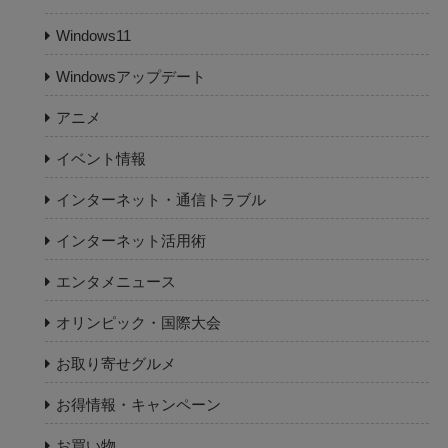
Windows11
Windowsアップデート
アニメ
イベント情報
インターネット・通信トラブル
インターネット活用術
エンタメニュース
オリンピック・国際大会
お取り寄せグルメ
お得情報・キャンペーン
お買い物