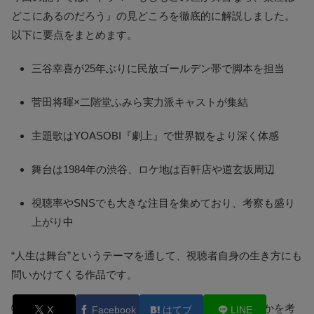
どこにあるのだろう』の見どころを徹底的に解説しました。
以下に要点をまとめます。
三谷幸喜が25年ぶりに民放ゴールデン帯で脚本を担当
菅田将暉×二階堂ふみら実力派キャストが集結
主題歌はYOASOBI『劇上』で世界観をより深く体感
舞台は1984年の渋谷、ロケ地は百軒店や道玄坂周辺
視聴率やSNSでも大きな注目を集めており、考察も盛り
上がり中
“人生は舞台”というテーマを通して、視聴者自身の生き方にも
問いかけてくる作品です。
物語を見届けながら、自分にとっての「楽屋」とは何かを考
X
Facebook
はてブ
LINE