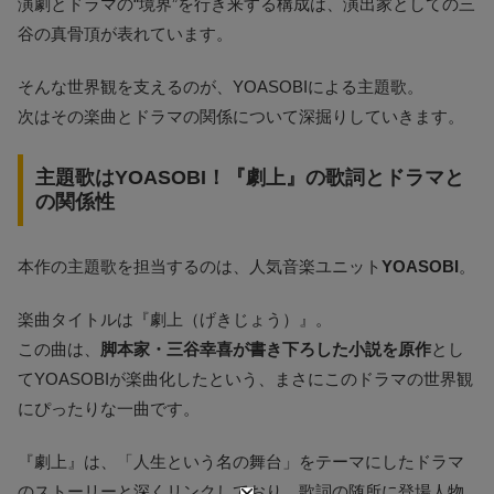
演劇とドラマの“境界”を行き来する構成は、演出家としての三
谷の真骨頂が表れています。
そんな世界観を支えるのが、YOASOBIによる主題歌。
次はその楽曲とドラマの関係について深掘りしていきます。
主題歌はYOASOBI！『劇上』の歌詞とドラマと
の関係性
本作の主題歌を担当するのは、人気音楽ユニット
YOASOBI
。
楽曲タイトルは『劇上（げきじょう）』。
この曲は、
脚本家・三谷幸喜が書き下ろした小説を原作
とし
てYOASOBIが楽曲化したという、まさにこのドラマの世界観
にぴったりな一曲です。
『劇上』は、「人生という名の舞台」をテーマにしたドラマ
のストーリーと深くリンクしており、歌詞の随所に登場人物