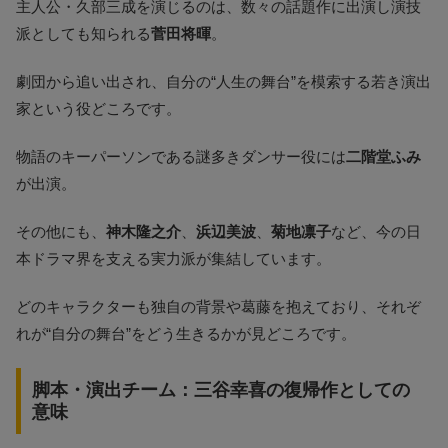
主人公・久部三成を演じるのは、数々の話題作に出演し演技
派としても知られる
菅田将暉
。
劇団から追い出され、自分の“人生の舞台”を模索する若き演出
家という役どころです。
物語のキーパーソンである謎多きダンサー役には
二階堂ふみ
が出演。
その他にも、
神木隆之介
、
浜辺美波
、
菊地凛子
など、今の日
本ドラマ界を支える実力派が集結しています。
どのキャラクターも独自の背景や葛藤を抱えており、それぞ
れが“自分の舞台”をどう生きるかが見どころです。
脚本・演出チーム：三谷幸喜の復帰作としての
意味