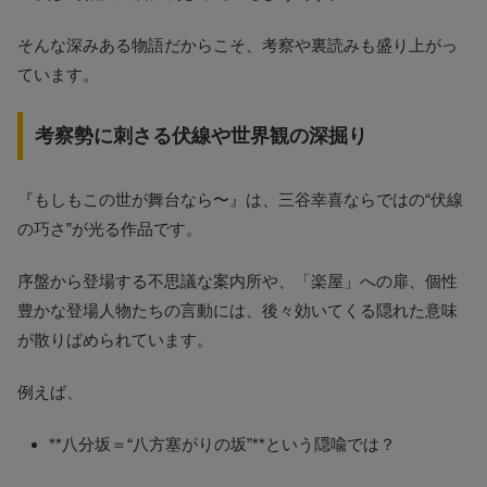
そんな深みある物語だからこそ、考察や裏読みも盛り上がっ
ています。
考察勢に刺さる伏線や世界観の深掘り
『もしもこの世が舞台なら〜』は、三谷幸喜ならではの“伏線
の巧さ”が光る作品です。
序盤から登場する不思議な案内所や、「楽屋」への扉、個性
豊かな登場人物たちの言動には、後々効いてくる隠れた意味
が散りばめられています。
例えば、
**八分坂＝“八方塞がりの坂”**という隠喩では？