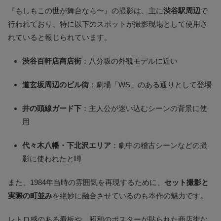
『もしもこの世が舞台なら〜』の撮影は、主に
渋谷駅周辺
で
行われており、特に以下のスポットが撮影現場として使用さ
れていると報じられています。
渋谷百軒店商店街
：八分坂の外観モデルに近い
道玄坂周辺のビル街
：劇場「WS」のある通りとして登場
井の頭線ガード下
：主人公が迷い込むシーンの背景に使
用
代々木八幡・下北沢エリア
：劇中の稽古シーンなどの撮
影に使われたと噂
また、1984年当時の雰囲気を再現するために、
セット撮影と
実際の町並み
を絶妙に融合させているのも本作の魅力です。
レトロ感のある看板や、昭和のポスターが貼られた商店街な