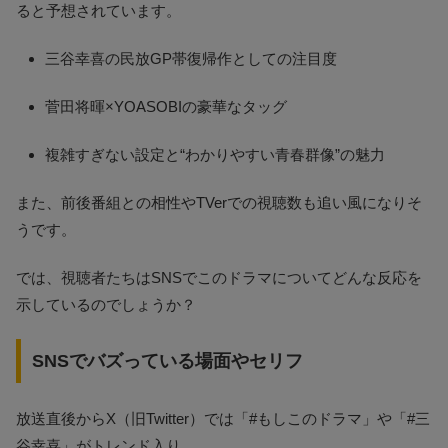
ると予想されています。
三谷幸喜の民放GP帯復帰作としての注目度
菅田将暉×YOASOBIの豪華なタッグ
複雑すぎない設定と“わかりやすい青春群像”の魅力
また、前後番組との相性やTVerでの視聴数も追い風になりそ
うです。
では、視聴者たちはSNSでこのドラマについてどんな反応を
示しているのでしょうか？
SNSでバズっている場面やセリフ
放送直後からX（旧Twitter）では「#もしこのドラマ」や「#三
谷幸喜」がトレンド入り。