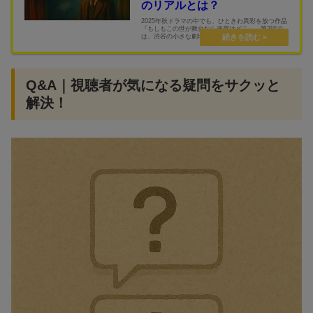
のリアルとは？
2025年秋ドラマの中でも、ひときわ異彩を放つ作品
『もしもこの世が舞台なら楽屋はどこ』。第2話で
は、渋谷の小さな劇場を舞台に、夢と現実のはざま
で揺れる若者たちのリアルな人間模様が描かれまし
た。菅田将暉・神木隆之介・二階堂ふみら豪華キャ
ストが...
Q&A｜視聴者が気になる疑問をサクッと
解決！