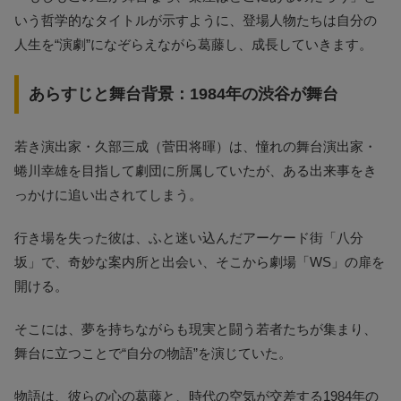
いう哲学的なタイトルが示すように、登場人物たちは自分の
人生を“演劇”になぞらえながら葛藤し、成長していきます。
あらすじと舞台背景：1984年の渋谷が舞台
若き演出家・久部三成（菅田将暉）は、憧れの舞台演出家・
蜷川幸雄を目指して劇団に所属していたが、ある出来事をき
っかけに追い出されてしまう。
行き場を失った彼は、ふと迷い込んだアーケード街「八分
坂」で、奇妙な案内所と出会い、そこから劇場「WS」の扉を
開ける。
そこには、夢を持ちながらも現実と闘う若者たちが集まり、
舞台に立つことで“自分の物語”を演じていた。
物語は、彼らの心の葛藤と、時代の空気が交差する1984年の