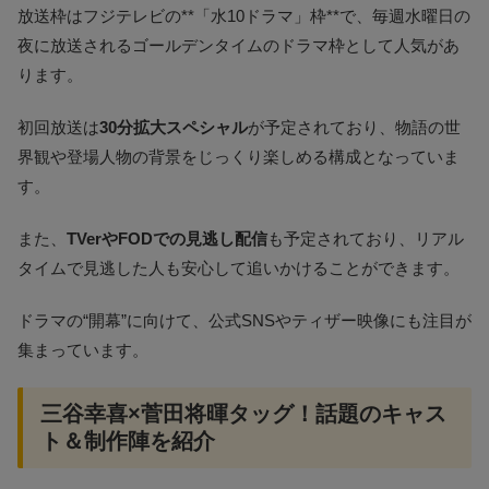
放送枠はフジテレビの**「水10ドラマ」枠**で、毎週水曜日の
夜に放送されるゴールデンタイムのドラマ枠として人気があ
ります。
初回放送は
30分拡大スペシャル
が予定されており、物語の世
界観や登場人物の背景をじっくり楽しめる構成となっていま
す。
また、
TVerやFODでの見逃し配信
も予定されており、リアル
タイムで見逃した人も安心して追いかけることができます。
ドラマの“開幕”に向けて、公式SNSやティザー映像にも注目が
集まっています。
三谷幸喜×菅田将暉タッグ！話題のキャス
ト＆制作陣を紹介