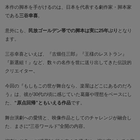
本作の脚本を手がけるのは、日本を代表する劇作家・脚本家
である
三谷幸喜
。
意外にも、
民放ゴールデン帯での脚本は実に25年ぶり
となり
ます。
三谷幸喜といえば、『古畑任三郎』『王様のレストラン』
『新選組！』など、数々の名作を世に送り出してきた伝説的
クリエイター。
今回の『もしもこの世が舞台なら、楽屋はどこにあるのだろ
う』は、彼が30代の頃に感じていた葛藤や理想をベースにし
た、
“原点回帰”ともいえる作品
です。
舞台演劇への愛情と、映像作品としてのチャレンジが融合し
た、まさに“三谷ワールド”全開の内容。