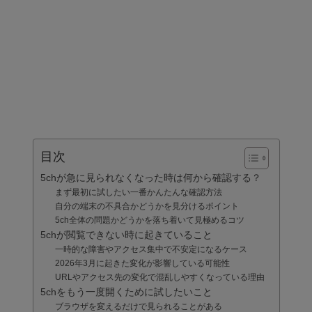
目次
5chが急に見られなくなった時は何から確認する？
まず最初に試したい一番かんたんな確認方法
自分の端末の不具合かどうかを見分けるポイント
5ch全体の問題かどうかを落ち着いて見極めるコツ
5chが閲覧できない時に起きていること
一時的な障害やアクセス集中で不安定になるケース
2026年3月に起きた変化が影響している可能性
URLやアクセス先の変化で混乱しやすくなっている理由
5chをもう一度開くために試したいこと
ブラウザを変えるだけで見られることがある