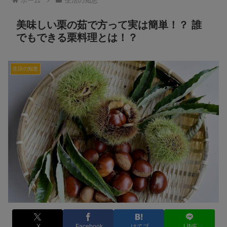
ホーム
生活の知恵
美味しい栗の茹で方って実は簡単！？ 誰
でもできる栗料理とは！？
生活の知恵
X
Facebook
はてブ
LINE