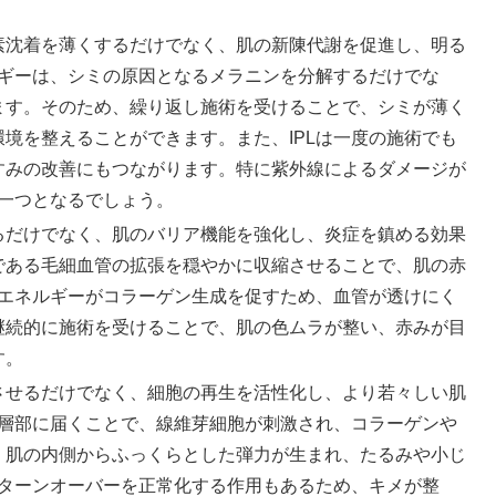
素沈着を薄くするだけでなく、肌の新陳代謝を促進し、明る
ルギーは、シミの原因となるメラニンを分解するだけでな
ます。そのため、繰り返し施術を受けることで、シミが薄く
境を整えることができます。また、IPLは一度の施術でも
すみの改善にもつながります。特に紫外線によるダメージが
の一つとなるでしょう。
るだけでなく、肌のバリア機能を強化し、炎症を鎮める効果
である毛細血管の拡張を穏やかに収縮させることで、肌の赤
光エネルギーがコラーゲン生成を促すため、血管が透けにく
継続的に施術を受けることで、肌の色ムラが整い、赤みが目
す。
させるだけでなく、細胞の再生を活性化し、より若々しい肌
深層部に届くことで、線維芽細胞が刺激され、コラーゲンや
、肌の内側からふっくらとした弾力が生まれ、たるみや小じ
のターンオーバーを正常化する作用もあるため、キメが整