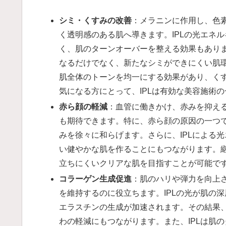
シミ・くすみの改善
：メラニンに作用し、色
く透明感のある肌へ導きます。IPLの光エネ
く、肌のターンオーバーを整える効果もあり
なるだけでなく、新たなシミができにくい肌環
肌全体のトーンを均一にする効果があり、く
気になる方にとって、IPLは有効な美容施術
赤ら顔の軽減
：血管に働きかけ、赤みを抑え
も期待できます。特に、赤ら顔の原因の一つ
みを徐々に和らげます。さらに、IPLによる
い健やかな肌を作ることにもつながります。
立ちにくいクリアな肌を目指すことが可能で
コラーゲン生成促進
：肌のハリや弾力を向上
を維持するのに役立ちます。IPLの光が肌の
エラスチンの生成が加速されます。その結果
わの軽減にもつながります。また、IPLは肌