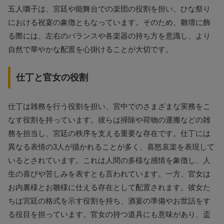
五人囃子は、宮廷や能舞台での楽団の役割を担い、ひな祭り
における祝宴の象徴ともなっています。そのため、雛壇に飾
る際には、左右のバランスや各楽器の持ち方を意識し、より
自然で華やかな配置を心掛けることが大切です。
仕丁と官女の役割
仕丁は雑務を行う役割を担い、宮中でのさまざまな実務をこ
なす役割を持っています。彼らは掃除や荷物の運搬などの雑
務を担当し、宮廷の秩序を支える重要な存在です。仕丁には
異なる表情の3人が描かれることが多く、喜怒哀楽を表現して
いるとされています。これは人間の多様な感情を象徴し、人
生の喜びや苦しみを表すとも言われています。一方、官女は
お内裏様とお雛様に仕える存在として配置されます。彼女た
ちは宮廷の格式を示す役割を持ち、酒宴の準備やお世話をす
る役目を担っています。官女の持つ道具にも意味があり、盃