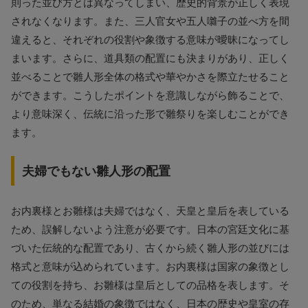
則った並び方とは異なってしまい、歴史的背景が正しく表現
されなくなります。また、三人官女や五人囃子の並べ方を間
違えると、それぞれの役割や象徴する意味が曖昧になってし
まいます。さらに、道具類の配置にも決まりがあり、正しく
並べることで雛人形全体の格式や華やかさを際立たせること
ができます。こうしたポイントを意識しながら飾ることで、
より意味深く、伝統に沿った形で雛祭りを楽しむことができ
ます。
夫婦でもない雛人形の配置
お内裏様とお雛様は夫婦ではなく、天皇と皇后を表している
ため、誤解しないよう注意が必要です。日本の宮廷文化に基
づいた伝統的な配置であり、古くから続く雛人形の並びには
格式と意味が込められています。お内裏様は国家の象徴とし
ての役割を持ち、お雛様は皇后としての品格を表します。そ
のため、単なる結婚の象徴ではなく、日本の歴史や皇室の存