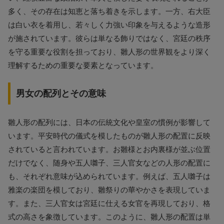
多く、その存在は知恵と落ち着きを示します。一方、右大臣
は白い衣を着用し、若々しく力強い印象を与えるような造形
が施されています。彼らは単なる飾りではなく、宮廷の秩序
を守る重要な役割を担っており、雛人形の世界観をより深く
理解するための重要な要素となっています。
男女の配列とその意味
雛人形の配列には、日本の伝統文化や皇室の慣例が影響して
います。平安時代の儀式を模したものが雛人形の配置に反映
されていると言われています。お雛様とお内裏様が並ぶ位置
だけでなく、随身や五人囃子、三人官女などの人形の配置に
も、それぞれ意味が込められています。例えば、五人囃子は
雅楽の楽団を模しており、雛祭りの華やかさを表現していま
す。また、三人官女は宮廷に仕える女官を再現しており、格
式の高さを象徴しています。このように、雛人形の配置は単