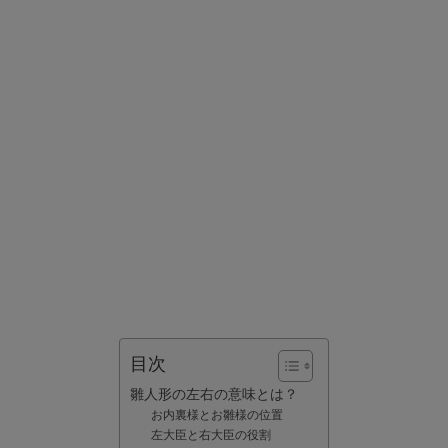
目次
雛人形の左右の意味とは？
お内裏様とお雛様の位置
左大臣と右大臣の役割