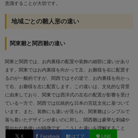
意識することが大切です。
地域ごとの雛人形の違い
関東雛と関西雛の違い
関東と関西では、お内裏様の配置や装飾の細部に違いがあり
ます。関東ではお内裏様を向かって左、お雛様を右に配置す
るのが一般的ですが、関西ではその逆で、お内裏様を向かっ
て右、お雛様を左に配置します。この違いは、文化的な背景
に由来しており、関東では西洋式の左右の配置が影響を受け
ている一方で、関西では伝統的な日本の宮廷文化に基づいて
います。また、装飾にも違いが見られ、関東雛はシンプルで
落ち着いたデザインが多いのに対し、関西雛は豪華な刺繍や
華やかな色使いが特徴です。こうした違いを理解すること
X
Facebook
はてブ
LINE
で、雛人形の奥深い魅力をより楽しむことができます。