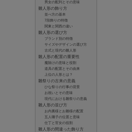
男女の配列とその意味
雛人形の飾り方
並べ方の基本
7段飾りの特徴
関東と関西の違い
雛人形の選び方
ブランド別の特徴
サイズやデザインの選び方
古式と現代の雛人形
雛人形の配置の重要性
魔除けの意味と役割
道具の配置とその由来
上位の人形とは？
雛祭りの古来の意義
ひな祭りの行事の背景
お祝いとその意味
現代における雛祭りの意義
雛人形の並び方
お内裏様とお雛様の配置
五人囃子の位置と意味
仕丁と官女の役割
雛人形の間違った飾り方