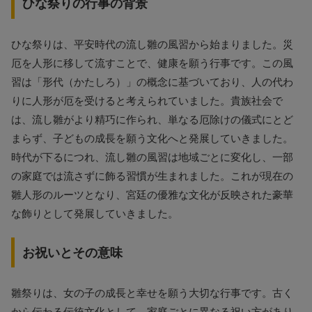
ひな祭りの行事の背景
ひな祭りは、平安時代の流し雛の風習から始まりました。災
厄を人形に移して流すことで、健康を願う行事です。この風
習は「形代（かたしろ）」の概念に基づいており、人の代わ
りに人形が厄を受けると考えられていました。貴族社会で
は、流し雛がより精巧に作られ、単なる厄除けの儀式にとど
まらず、子どもの成長を願う文化へと発展していきました。
時代が下るにつれ、流し雛の風習は地域ごとに変化し、一部
の家庭では流さずに飾る習慣が生まれました。これが現在の
雛人形のルーツとなり、宮廷の優雅な文化が反映された豪華
な飾りとして発展していきました。
お祝いとその意味
雛祭りは、女の子の成長と幸せを願う大切な行事です。古く
から伝わる伝統文化として、家庭ごとに異なる祝い方があり