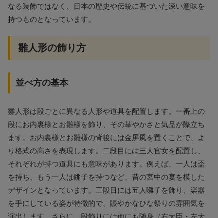
なる装飾ではなく、日本の歴史や伝統に基づいた深い意味を
持つものとなっています。
雛人形の飾り方
並べ方の基本
雛人形は段ごとに異なる人形や道具を配置します。一番上の
段にお内裏様とお雛様を飾り、その華やかさと気品が際立ち
ます。お内裏様とお雛様の背後には金屏風を置くことで、よ
り格式の高さを表現します。二段目には三人官女を配置し、
それぞれが持つ道具にも意味があります。例えば、一人は盃
を持ち、もう一人は銚子を持つなど、昔の宮中の宴を模した
デザインとなっています。三段目には五人囃子を飾り、楽器
を手にしている姿が特徴的で、賑やかなひな祭りの雰囲気を
演出します。さらに、段飾りには他にも随身（右大臣・左大