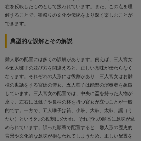
在を反映したものとして扱われています。また、この点を理
解することで、雛祭りの文化や伝統をより深く楽しむことが
できます。
典型的な誤解とその解説
雛人形の配置には多くの誤解があります。例えば、三人官女
や五人囃子の並び方を間違えると、正しい意味が伝わらなく
なります。それぞれの人形には役割があり、三人官女はお雛
様の世話をする宮廷の侍女、五人囃子は能楽の演奏者を象徴
しています。三人官女の配置では、中央に盃を持った人物が
座り、左右には銚子や長柄の杯を持つ官女が立つことが一般
的です。一方で、五人囃子は笛、小鼓、大鼓、太鼓、謡（う
たい）という5つの役割に分かれ、それぞれの順番に意味が込
められています。誤った順番で配置すると、雛人形の歴史的
背景や文化的な意味が損なわれてしまうため、正しい配置を