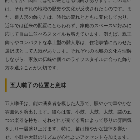
的ですが、関西ではその逆となる傾向があります。この違い
は、それぞれの地域の歴史や文化が反映されたものです。ま
た、雛人形の飾り方は、時代の流れとともに変化しており、
近年では従来の配置にとらわれず、家庭のスペースや好みに
応じて自由に並べるスタイルも増えています。例えば、親王
飾りやコンパクトな卓上型の雛人形は、住宅事情に合わせた
選択肢として人気があります。それぞれの地域の文化を理解
しながら、家族の伝統や個々のライフスタイルに合った飾り
方を選ぶことが大切です。
五人囃子の位置と意味
五人囃子は、能の演奏者を模した人形で、賑やかで華やかな
雰囲気を演出します。彼らは笛、小鼓、大鼓、太鼓、謡の五
つの楽器を持ち、それぞれが奏でる音によって祭りの雰囲気
をより一層盛り上げます。特に、笛は軽やかな旋律を響か
せ、小鼓や大鼓のリズムが心地よいアクセントを加えます。