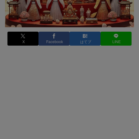
X
Facebook
はてブ
LINE