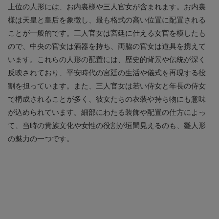
上位の人形には、お内裏様や三人官女が含まれます。お内裏
様は天皇と皇后を象徴し、最も格式の高い位置に配置される
ことが一般的です。三人官女は宮廷に仕える女官を模したも
ので、中央の官女は酒器を持ち、両脇の官女は道具を携えて
います。これらの人形の配置には、歴史的背景や伝統が深く
反映されており、平安時代の宮廷の生活や儀式を再現する役
割を担っています。また、三人官女は若い侍女と年長の侍女
で構成されることが多く、彼女たちの衣装や持ち物にも意味
が込められています。細部にわたる装飾や配置の仕方によっ
て、当時の貴族文化や女性の役割が垣間見えるのも、雛人形
の魅力の一つです。