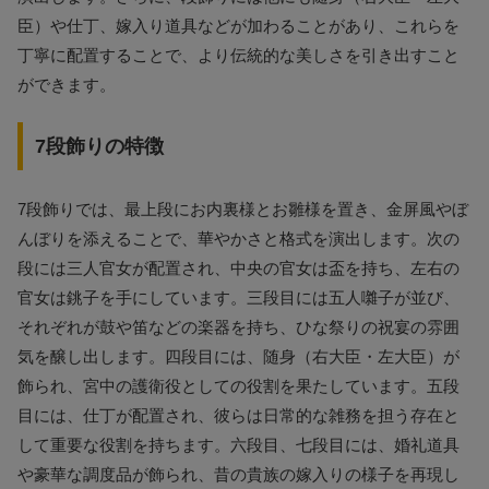
臣）や仕丁、嫁入り道具などが加わることがあり、これらを
丁寧に配置することで、より伝統的な美しさを引き出すこと
ができます。
7段飾りの特徴
7段飾りでは、最上段にお内裏様とお雛様を置き、金屏風やぼ
んぼりを添えることで、華やかさと格式を演出します。次の
段には三人官女が配置され、中央の官女は盃を持ち、左右の
官女は銚子を手にしています。三段目には五人囃子が並び、
それぞれが鼓や笛などの楽器を持ち、ひな祭りの祝宴の雰囲
気を醸し出します。四段目には、随身（右大臣・左大臣）が
飾られ、宮中の護衛役としての役割を果たしています。五段
目には、仕丁が配置され、彼らは日常的な雑務を担う存在と
して重要な役割を持ちます。六段目、七段目には、婚礼道具
や豪華な調度品が飾られ、昔の貴族の嫁入りの様子を再現し