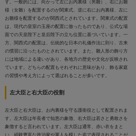
す。一般的には、向かって左にお内裏様（男雛）、右にお雛
様（女雛）を配置するのが関東式、逆に右にお内裏様、左に
お雛様を配置するのが関西式とされています。関東式の配置
は、現代の皇室の玉座の配置に倣ったものであり、公式な場
面での天皇陛下と皇后陛下の立ち位置に基づいています。一
方、関西式の配置は、伝統的な日本の礼儀作法に則り、古来
の慣習に沿ったものとされています。また、雛人形の飾り方
には地域による違いがあり、各地方の歴史や文化が反映され
ています。どちらの配置もそれぞれに意味があり、飾る家庭
の習慣や考え方によって選ばれることが多いです。
左大臣と右大臣の役割
左大臣と右大臣は、お内裏様を守る護衛役として配置されま
す。左大臣は年長者で知恵の象徴、右大臣は若さと勇敢さを
象徴すると言われています。左大臣は通常、赤い衣をまと
い、経験豊富な政治家や軍人を模した姿で表現されることが