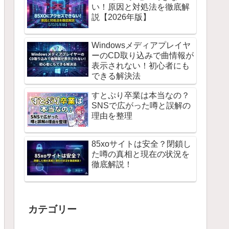
い！原因と対処法を徹底解
説【2026年版】
Windowsメディアプレイヤ
ーのCD取り込みで曲情報が
表示されない！初心者にも
できる解決法
すとぷり卒業は本当なの？
SNSで広がった噂と誤解の
理由を整理
85xoサイトは安全？閉鎖し
た噂の真相と現在の状況を
徹底解説！
カテゴリー