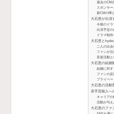
過去のCM
スポンサー
新CMの噂
大石恵が出演
今後のドラ
出演予定の
ドラマ制作
大石恵とhyd
二人の出会
ファンが注
音楽活動と
大石恵の結婚
結婚に対す
ファンの反
プライベー
大石恵の活動
若手芸能人へ
キャリアの
活動が与え
大石恵のファ
SNSを通