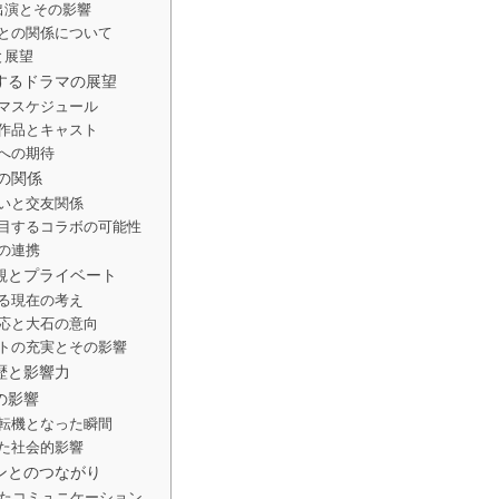
出演とその影響
との関係について
と展望
するドラマの展望
マスケジュール
作品とキャスト
への期待
eの関係
いと交友関係
目するコラボの可能性
の連携
観とプライベート
る現在の考え
応と大石の意向
トの充実とその影響
歴と影響力
の影響
転機となった瞬間
た社会的影響
ンとのつながり
じたコミュニケーション