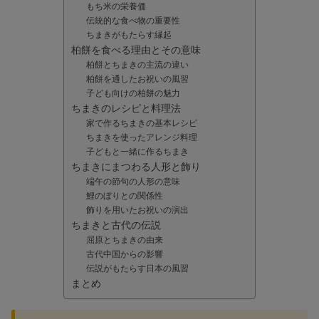
もち米の栄養価
伝統的な食べ物の重要性
ちまきがもたらす縁起
柏餅を食べる理由とその意味
柏餅とちまきの主流の違い
柏餅を通したお祝いの風習
子ども向けの柏餅の魅力
ちまきのレシピと料理法
家で作るちまきの基本レシピ
ちまきを使ったアレンジ料理
子どもと一緒に作るちまき
ちまきにまつわる人形と飾り
端午の節句の人形の意味
鯉のぼりとの関係性
飾りを用いたお祝いの演出
ちまきと古代の伝説
屈原とちまきの由来
古代中国からの影響
伝説がもたらす日本の風習
まとめ