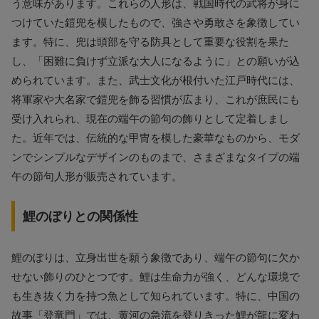
う意味があります。これらの人形は、戦国時代の武将が身に
つけていた鎧兜を模したもので、強さや勇敢さを象徴してい
ます。特に、兜は頭部を守る防具として重要な役割を果た
し、「困難に負けず立派な大人になるように」との願いが込
められています。また、武士文化が根付いた江戸時代には、
将軍家や大名家で鎧兜を飾る習慣が広まり、これが庶民にも
受け入れられ、現在の端午の節句の飾りとして定着しまし
た。近年では、伝統的な甲冑を模した豪華なものから、モダ
ンでシンプルなデザインのものまで、さまざまなタイプの端
午の節句人形が販売されています。
鯉のぼりとの関係性
鯉のぼりは、立身出世を願う象徴であり、端午の節句に欠か
せない飾りのひとつです。鯉は生命力が強く、どんな環境で
も生き抜く力を持つ魚として知られています。特に、中国の
故事「登竜門」では、黄河の急流を登りきった鯉が龍に変わ