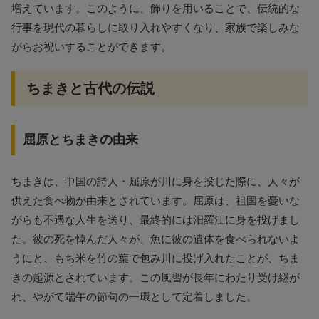
増えています。このように、飾りを用いることで、伝統的な
行事を現代の暮らしに取り入れやすくなり、家族で楽しみな
がらお祝いすることができます。
ちまきと古代の伝説
屈原とちまきの由来
ちまきは、中国の詩人・屈原が川に身を投じた際に、人々が
供えた食べ物が由来とされています。屈原は、祖国を憂いな
がらも不遇な人生を送り、最終的には汨羅江に身を投げまし
た。彼の死を悼んだ人々が、魚に彼の遺体を食べられないよ
うにと、もち米を竹の葉で包み川に投げ入れたことが、ちま
きの起源とされています。この風習が長年にわたり受け継が
れ、やがて端午の節句の一環として定着しました。