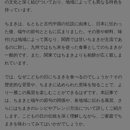
の文化と深く結びついており、地域によっても異なる特色を
持っています。
ちまきは、もともと古代中国の伝説に由来し、日本に伝わっ
た後、端午の節句とともに広まりました。その形や材料、味
付けは地域によって異なり、関西では甘いちまきが主流であ
るのに対し、九州ではもち米を使った食事としてのちまきが
一般的です。また、関東ではちまきよりも柏餅が広く親しま
れています。
では、なぜこどもの日にちまきを食べるのでしょうか？その
歴史的な背景や、ちまきに込められた意味を知ることで、よ
り一層この風習を楽しむことができるはずです。本記事で
は、ちまきと端午の節句の関係や、各地域に伝わる風習、さ
らにはちまきのレシピやアレンジ方法について詳しくご紹介
します。こどもの日の伝統を深く理解しながら、ご家庭でち
まきを味わってみてはいかがでしょうか。