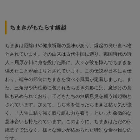
ちまきがもたらす縁起
ちまきは厄除けや健康祈願の意味があり、縁起の良い食べ物
とされています。その由来は古代中国に遡り、戦国時代の詩
人・屈原が川に身を投げた際に、人々が彼を悼んでちまきを
供えたことが始まりとされています。この伝説が日本にも伝
わり、端午の節句にちまきを食べる風習が定着しました。ま
た、三角形や円柱形に包まれるちまきの形には、魔除けの意
味も込められており、子どもたちの無病息災を願う縁起物と
されています。加えて、もち米を使ったちまきは粘り気が強
く、「人生に粘り強く取り組む力を養う」といった象徴的な
意味合いも持たれています。このように、ちまきはただの伝
統菓子ではなく、様々な願いが込められた特別な食べ物なの
です。