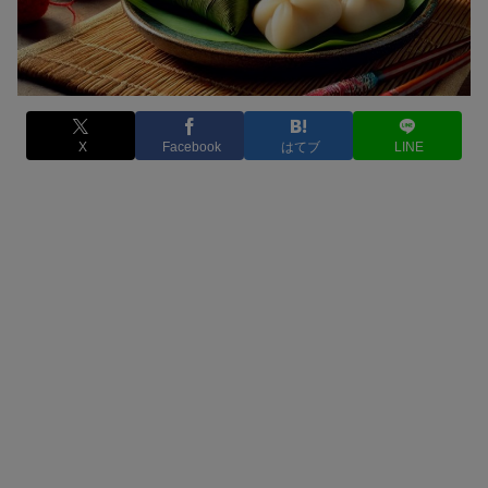
X
Facebook
はてブ
LINE