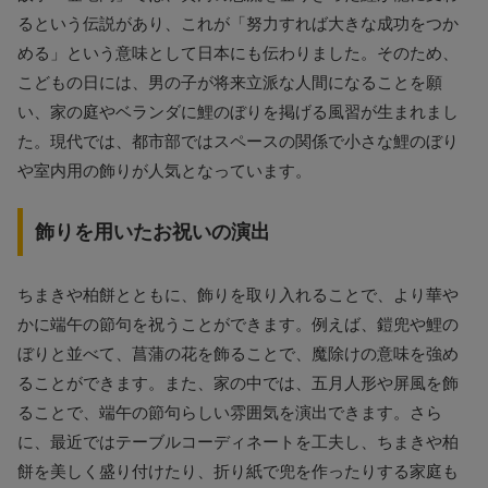
るという伝説があり、これが「努力すれば大きな成功をつか
める」という意味として日本にも伝わりました。そのため、
こどもの日には、男の子が将来立派な人間になることを願
い、家の庭やベランダに鯉のぼりを掲げる風習が生まれまし
た。現代では、都市部ではスペースの関係で小さな鯉のぼり
や室内用の飾りが人気となっています。
飾りを用いたお祝いの演出
ちまきや柏餅とともに、飾りを取り入れることで、より華や
かに端午の節句を祝うことができます。例えば、鎧兜や鯉の
ぼりと並べて、菖蒲の花を飾ることで、魔除けの意味を強め
ることができます。また、家の中では、五月人形や屏風を飾
ることで、端午の節句らしい雰囲気を演出できます。さら
に、最近ではテーブルコーディネートを工夫し、ちまきや柏
餅を美しく盛り付けたり、折り紙で兜を作ったりする家庭も