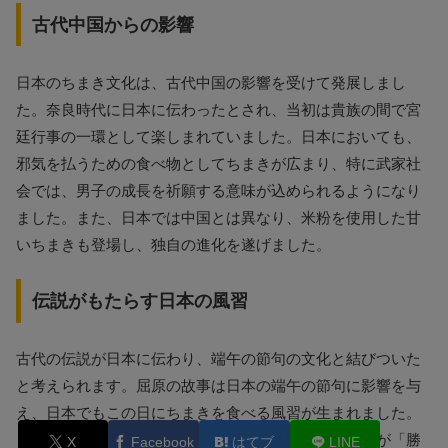
古代中国からの影響
日本のちまき文化は、古代中国の影響を受けて発展しまし
た。奈良時代に日本に伝わったとされ、当初は貴族の間で宮
廷行事の一環として楽しまれていました。日本においても、
邪気を払うための食べ物としてちまきが広まり、特に武家社
会では、男子の成長を祈願する意味が込められるようになり
ました。また、日本では中国とは異なり、米粉を使用した甘
いちまきも登場し、独自の進化を遂げました。
伝説がもたらす日本の風習
古代の伝説が日本に伝わり、端午の節句の文化と結びついた
と考えられます。屈原の故事は日本の端午の節句に影響を与
え、日本でもこの日にちまきを食べる風習が生まれました。
また、端午の節句は「菖蒲の節句」とも呼ばれ、菖蒲が「勝
X
Facebook
はてブ
LINE