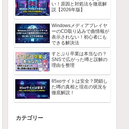
い！原因と対処法を徹底解
説【2026年版】
Windowsメディアプレイヤ
ーのCD取り込みで曲情報が
表示されない！初心者にも
できる解決法
すとぷり卒業は本当なの？
SNSで広がった噂と誤解の
理由を整理
85xoサイトは安全？閉鎖し
た噂の真相と現在の状況を
徹底解説！
カテゴリー