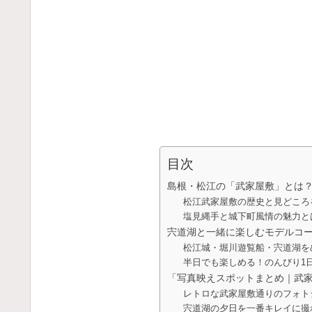
目次
島根・松江の「武家屋敷」とは
松江武家屋敷の歴史と見どころ
塩見縄手と城下町風情の魅力と
宍道湖と一緒に楽しむモデルコ
松江城・堀川遊覧船・宍道湖を
半日でも楽しめる！のんびり1
「写真映えスポットまとめ｜武家
レトロな武家屋敷通りのフォト
宍道湖の夕日を一番キレイに撮