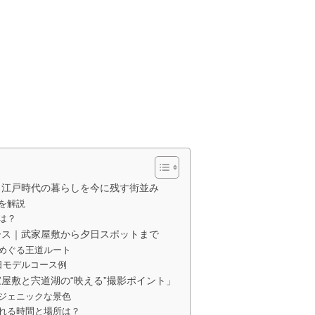
？江戸時代の暮らしを今に残す街並み
を解説
は？
ース｜武家屋敷から夕日スポットまで
めぐる王道ルート
日モデルコース例
屋敷と宍道湖の“映える”撮影ポイント」
ジェニックな景色
れる時間と場所は？