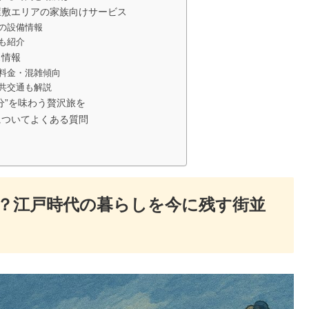
屋敷エリアの家族向けサービス
の設備情報
も紹介
ス情報
料金・混雑傾向
共交通も解説
分”を味わう贅沢旅を
についてよくある質問
？江戸時代の暮らしを今に残す街並