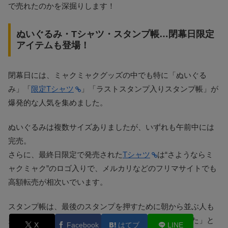
で売れたのかを深掘りします！
ぬいぐるみ・Tシャツ・スタンプ帳…閉幕日限定
アイテムも登場！
閉幕日には、ミャクミャクグッズの中でも特に「ぬいぐる
み」「
限定Tシャツ
」「ラストスタンプ入りスタンプ帳」が
爆発的な人気を集めました。
ぬいぐるみは複数サイズありましたが、いずれも午前中には
完売。
さらに、最終日限定で発売された
Tシャツ
は“さようならミ
ャクミャク”のロゴ入りで、メルカリなどのフリマサイトでも
高額転売が相次いでいます。
スタンプ帳は、最後のスタンプを押すために朝から並ぶ人も
多く、「最終日だけでスタンプ帳の価値が跳ね上がった」と
X
Facebook
はてブ
LINE