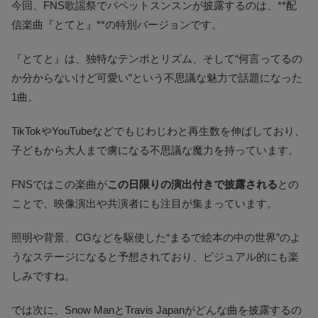
今回、FNS歌謡祭でパペットスンスンが披露するのは、**配
信楽曲『とてと』**の特別バージョンです。
『とてと』は、独特なテンポとリズム、そして“何言ってるの
か分からないけど可愛い”という不思議な魅力で話題になった
1曲。
TikTokやYouTubeなどでもじわじわと再生数を伸ばしており、
子どもから大人まで虜になる不思議な魔力を持っています。
FNSではこの楽曲が
この日限りの演出付きで披露される
との
ことで、映像演出や共演者にも注目が集まっています。
照明や背景、CGなどを駆使した“まるで絵本の中の世界”のよ
うなステージになると予想されており、ビジュアル的にも楽
しみですね。
では次に、Snow ManとTravis Japanがどんな曲を披露するの