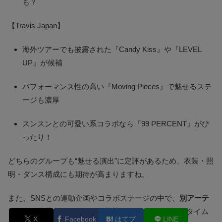
も？
【Travis Japan】
海外ツアーでも披露された『Candy Kiss』や『LEVEL
UP』が候補
パフォーマンス性の高い『Moving Pieces』で魅せるステ
ージも濃厚
スンスンとの可愛い系コラボなら『99 PERCENT』がぴ
ったり！
どちらのグループも“魅せる演出”に定評があるため、衣装・照
明・ダンス構成にも期待が高まりますね。
また、SNSとの連動企画やコラボステージの中で、
別アーテ
ィストの楽曲をカバーする可能性
もあるため、リアルタイム
X
Facebook
はてブ
LINE