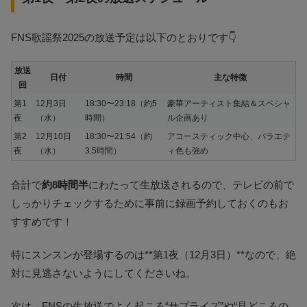
FNS歌謡祭2025の放送予定は以下のとおりです👇
放送
日付
時間
主な特徴
回
第1
12月3日
18:30〜23:18（約5
豪華アーティスト集結＆スペシャ
夜
（水）
時間）
ル企画あり
第2
12月10日
18:30〜21:54（約
アコースティック中心、バラエテ
夜
（水）
3.5時間）
ィ色も強め
合計で
約8時間半
にわたって生放送されるので、テレビの前で
しっかりチェックするために事前に録画予約しておくのもお
すすめです！
特にスンスンが登場するのは**第1夜（12月3日）**なので、絶
対に見逃さないようにしてくださいね。
次は、FNSの生放送でよく起こる“サプライズ”や“見どころの