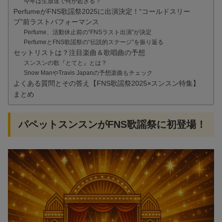
今年は生放送で何が起きる？
PerfumeがFNS歌謡祭2025に出演決定！“コールドスリー
プ”前ラストパフォーマンス
Perfume、活動休止前の“FNSラスト出演”が決定
PerfumeとFNS歌謡祭の“伝説的ステージ”を振り返る
セットリストは？注目楽曲＆歌唱曲の予想
スンスンの歌『とてと』とは？
Snow ManやTravis Japanの予想楽曲もチェック
よくある質問とその答え【FNS歌謡祭2025×スンスン特集】
まとめ
パペットスンスンがFNS歌謡祭に初登場！