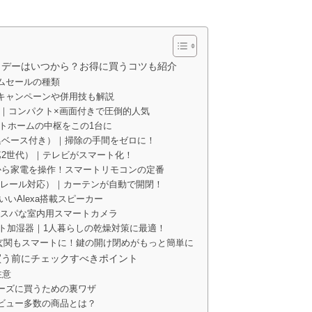
フライデーはいつから？お得に買うコツも紹介
ムセールの種類
キャンペーンや併用技も解説
3世代）｜コンパクト×画面付きで圧倒的人気
スマートホームの中枢をこの1台に
ミ収集ベース付き）｜掃除の手間をゼロに！
 Max（第2世代）｜テレビがスマート化！
｜外出先から家電を操作！スマートリモコンの定番
ン（U型レール対応）｜カーテンが自動で開閉！
わいいAlexa搭載スピーカー
00｜高コスパな室内用スマートカメラ
マート加湿器｜1人暮らしの乾燥対策に最適！
クPro｜玄関もスマートに！鍵の開け閉めがもっと簡単に
買う前にチェックすべきポイント
注意
ーズに買うための裏ワザ
ビュー多数の商品とは？