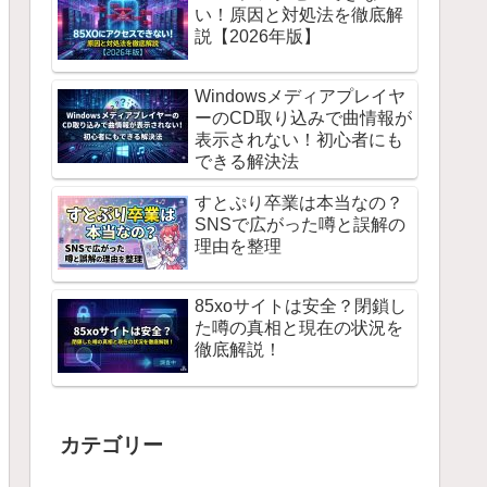
い！原因と対処法を徹底解
説【2026年版】
Windowsメディアプレイヤ
ーのCD取り込みで曲情報が
表示されない！初心者にも
できる解決法
すとぷり卒業は本当なの？
SNSで広がった噂と誤解の
理由を整理
85xoサイトは安全？閉鎖し
た噂の真相と現在の状況を
徹底解説！
カテゴリー