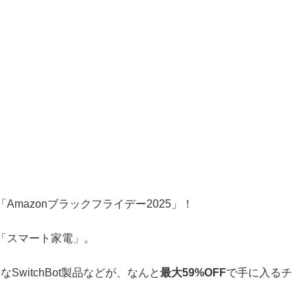
mazonブラックフライデー2025」！
「スマート家電」。
なSwitchBot製品などが、なんと
最大59%OFF
で手に入るチ