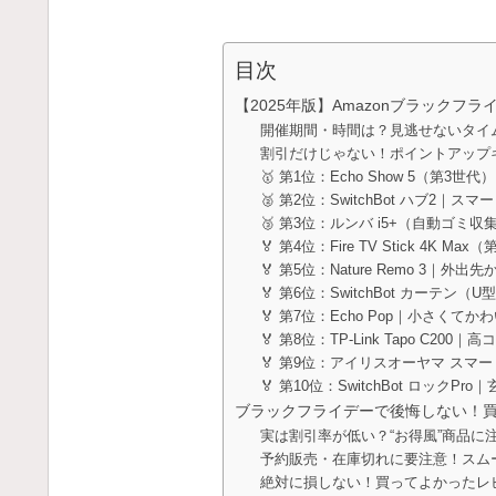
目次
【2025年版】Amazonブラック
開催期間・時間は？見逃せないタイ
割引だけじゃない！ポイントアップ
🥇 第1位：Echo Show 5（第
🥈 第2位：SwitchBot ハブ2｜
🥉 第3位：ルンバ i5+（自動ゴ
🏅 第4位：Fire TV Stick 4K
🏅 第5位：Nature Remo 3
🏅 第6位：SwitchBot カーテ
🏅 第7位：Echo Pop｜小さくてか
🏅 第8位：TP-Link Tapo C2
🏅 第9位：アイリスオーヤマ ス
🏅 第10位：SwitchBot ロッ
ブラックフライデーで後悔しない！
実は割引率が低い？“お得風”商品に
予約販売・在庫切れに要注意！スム
絶対に損しない！買ってよかったレ