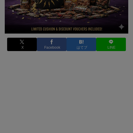
X
Facebook
はてブ
LINE