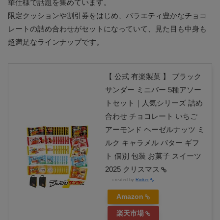
華仕様で話題を集めています。
限定クッションや割引券をはじめ、バラエティ豊かなチョコ
レートの詰め合わせがセットになっていて、見た目も中身も
超満足なラインナップです。
【 公式 有楽製菓 】 ブラック
サンダー ミニバー 5種アソー
トセット｜人気シリーズ 詰め
合わせ チョコレート いちご
アーモンド ヘーゼルナッツ ミ
ルク キャラメル バター ギフ
ト 個別 包装 お菓子 スイーツ
2025 クリスマス
created by
Rinker
Amazon
楽天市場