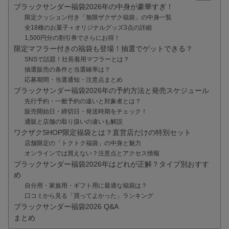
ブラックサンダー福袋2026年の中身が豪華すぎ！
限定クッション付き「無限ザクザク福袋」の中身一覧
全18種のお菓子＋オリジナルグッズ3点の詳細
1,500円分の割引券でさらにお得！
限定マフラー付きの福袋も登場！抽選でゲットできる？
SNSで話題！社長着用マフラーとは？
抽選販売の条件と当選確率は？
応募期間・当選通知・注意点まとめ
ブラックサンダー福袋2026年の予約方法と発売スケジュール
先行予約・一般予約の違いと対象者とは？
販売開始日・締切日・発送時期をチェック！
通販と店舗の取り扱いの違いも解説
ワクザクSHOP限定福袋とは？直営店だけの特別セット
店舗限定の「トクトク福袋」の中身と魅力
オンラインでは買えない？注意点とアクセス情報
ブラックサンダー福袋2026年はどれが正解？タイプ別おすす
め
自分用・家族用・ギフト用に最適な福袋は？
口コミから見る「買ってよかった」ランキング
ブラックサンダー福袋2026 Q&A
まとめ