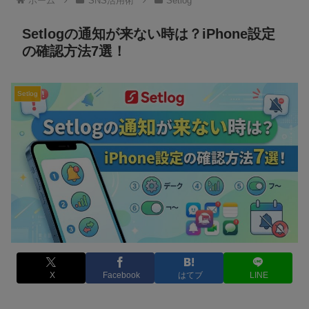
ホーム
SNS活用術
Setlog
Setlogの通知が来ない時は？iPhone設定
の確認方法7選！
Setlog
X
Facebook
はてブ
LINE