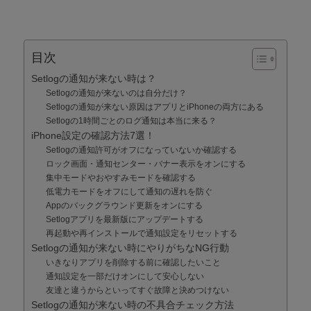
目次
Setlogの通知が来ない時は？
Setlogの通知が来ないのは自分だけ？
Setlogの通知が来ない原因はアプリとiPhoneの両方にある
Setlogの1時間ごとのログ通知は本当に来る？
iPhone設定の確認方法7選！
Setlogの通知許可がオフになっていないか確認する
ロック画面・通知センター・バナー表示をオンにする
集中モードやおやすみモードを確認する
低電力モードをオフにして通知の遅れを防ぐ
Appのバックグラウンド更新をオンにする
Setlogアプリを最新版にアップデートする
再起動や再インストールで通知設定をリセットする
Setlogの通知が来ない時にやりがちなNG行動
いきなりアプリを削除する前に確認したいこと
通知設定を一部だけオンにして安心しない
友達と違うからといってすぐ故障と決めつけない
Setlogの通知が来ない時の不具合チェック方法