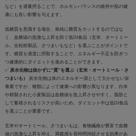
など）を適量摂ることで、ホルモンバランスの維持や肌の健
康にも良い影響を与えます。
低糖質を意識する場合、単純に糖質をカットするのではな
く、血糖値の急激な上昇を防ぐ低GI食品（玄米、オートミー
ル、全粒粉製品、さつまいもなど）を選ぶことがポイントで
す。糖質を適度に摂取することで、エネルギー不足を防ぎつ
つ健康的にダイエットを進めることができます。
✅
炭水化物は抜かずに“質”を選ぶ（玄米・オートミール・さ
つまいも）
炭水化物は体のエネルギー源として欠かせない栄
養素ですが、種類によって健康への影響が異なります。白米
や精製された小麦製品は血糖値を急上昇させやすく、脂肪と
して蓄積されるリスクが高いため、ダイエット中は低GI食品
を選ぶことが重要です。
玄米やオートミール、さつまいもは、食物繊維が豊富で血糖
値の急激な上昇を抑え、満腹感を長時間持続させる効果があ