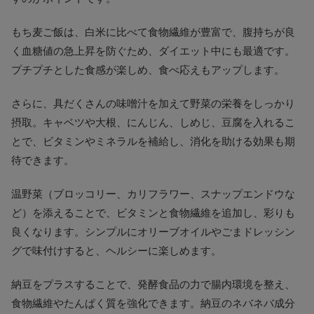
もち麦ご飯は、白米に比べて食物繊維が豊富で、腹持ちが良
く血糖値の急上昇を防ぐため、ダイエット中にも最適です。
プチプチとした食感が楽しめ、食べ応えもアップします。
さらに、具だくさんの味噌汁を加えて野菜の栄養をしっかり
摂取。キャベツや大根、にんじん、しめじ、豆腐を入れるこ
とで、ビタミンやミネラルを補給し、消化を助ける効果も期
待できます。
温野菜（ブロッコリー、カリフラワー、スナップエンドウな
ど）を添えることで、ビタミンと食物繊維を追加し、彩りも
良くなります。シンプルにオリーブオイルやごまドレッシン
グで味付けすると、ヘルシーに楽しめます。
納豆をプラスすることで、発酵食品の力で腸内環境を整え、
食物繊維やたんぱく質を強化できます。納豆のネバネバ成分