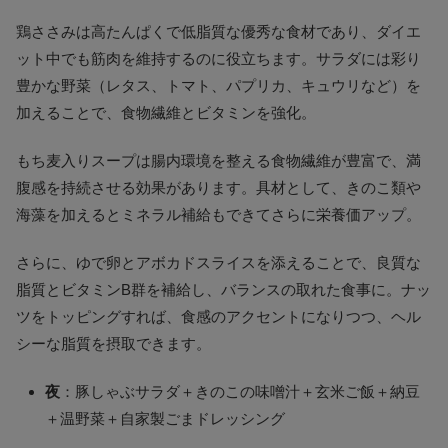
鶏ささみは高たんぱくで低脂質な優秀な食材であり、ダイエ
ット中でも筋肉を維持するのに役立ちます。サラダには彩り
豊かな野菜（レタス、トマト、パプリカ、キュウリなど）を
加えることで、食物繊維とビタミンを強化。
もち麦入りスープは腸内環境を整える食物繊維が豊富で、満
腹感を持続させる効果があります。具材として、きのこ類や
海藻を加えるとミネラル補給もできてさらに栄養価アップ。
さらに、ゆで卵とアボカドスライスを添えることで、良質な
脂質とビタミンB群を補給し、バランスの取れた食事に。ナッ
ツをトッピングすれば、食感のアクセントになりつつ、ヘル
シーな脂質を摂取できます。
夜
：豚しゃぶサラダ＋きのこの味噌汁＋玄米ご飯＋納豆
＋温野菜＋自家製ごまドレッシング