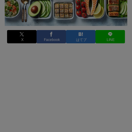
X
Facebook
はてブ
LINE