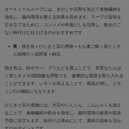
オートミールスープには、きのこや豆類を加えて食物繊維を
強化し、腸内環境を整える効果を高めます。スープの旨味を
引き立てるために、コンソメや和風だしを活用し、飽きのこ
ない味付けに仕上げるのがおすすめです。
夜
：焼き魚＋ひじきと豆の煮物＋もち麦ご飯＋具だくさ
ん味噌汁＋温野菜＋納豆
焼き魚は、鮭やサバ、ブリなどを選ぶことで、良質なたんぱ
く質とオメガ3脂肪酸を摂取でき、健康的な脂質を取り入れる
ことができます。レモンを添えることで、風味が増し、ビタ
ミンCの補給にもなります。
ひじきと豆の煮物には、大豆やにんじん、こんにゃくを加え
ることで、食物繊維や鉄分を強化し、腸内環境の改善や貧血
予防に役立ちます。味付けは薄めにして、素材の旨味を活か
すのがポイントです。