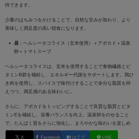
待できます。
少量のはちみつをかけることで、自然な甘みが加わり、より
美味しく満足度の高い朝食になります。
昼
：ヘルシータコライス（玄米使用）＋アボカド＋温泉
卵＋トマトスープ
ヘルシータコライスは、玄米を使用することで食物繊維とビ
タミンB群を補給し、エネルギー代謝をサポートします。鶏ひ
き肉を使用し、スパイスで味付けすることで余分な脂質を抑
えつつ、満足感のある味わいに。
さらに、アボカドをトッピングすることで良質な脂質とビタ
ミンEを補給し、栄養バランスを向上。温泉卵をのせること
で、たんぱく質をさらに強化し、まろやかな味わいを楽しめ
ます。
X
Facebook
はてブ
LINE