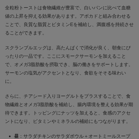
全粒粉トーストは食物繊維が豊富で、白いパンに比べて血糖
値の上昇を抑える効果があります。アボカドと組み合わせる
ことで、良質な脂質とビタミンEを補給し、満腹感を持続させ
ることができます。
スクランブルエッグは、高たんぱくで消化が良く、朝食にぴ
ったりの一品です。ここにスモークサーモンを加えること
で、オメガ3脂肪酸を摂取でき、脳の働きをサポートします。
サーモンの塩気がアクセントとなり、食欲をそそる味わい
に。
さらに、チアシード入りヨーグルトをプラスすることで、食
物繊維とオメガ3脂肪酸を補給し、腸内環境を整える効果が期
待できます。トッピングにナッツを加えると、食感のアクセ
ントになり、ビタミンやミネラルの補給にもつながります。
昼
：サラダチキンのサラダボウル＋オートミールスープ