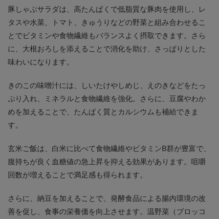
豚しゃぶサラダは、高たんぱくで低脂質な豚肉を使用し、レ
タスや水菜、トマト、きゅうりなどの野菜と組み合わせるこ
とでビタミンや食物繊維もバランスよく摂取できます。さら
に、大根おろしを添えることで消化を助け、さっぱりとした
味わいになります。
きのこの味噌汁には、しいたけやしめじ、えのきなどをたっ
ぷり入れ、ミネラルと食物繊維を強化。さらに、豆腐やわか
めを加えることで、たんぱく質とカルシウムも補給できま
す。
玄米ご飯は、白米に比べて食物繊維やビタミンB群が豊富で、
腹持ちが良く血糖値の急上昇を抑える効果があります。咀嚼
回数が増えることで満足感も得られます。
さらに、納豆を加えることで、発酵食品による腸内環境の改
善を促し、食事の栄養価を向上させます。温野菜（ブロッコ