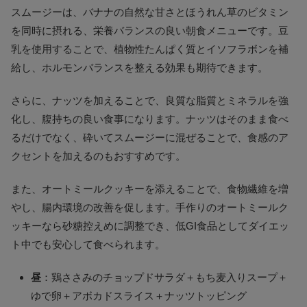
スムージーは、バナナの自然な甘さとほうれん草のビタミン
を同時に摂れる、栄養バランスの良い朝食メニューです。豆
乳を使用することで、植物性たんぱく質とイソフラボンを補
給し、ホルモンバランスを整える効果も期待できます。
さらに、ナッツを加えることで、良質な脂質とミネラルを強
化し、腹持ちの良い食事になります。ナッツはそのまま食べ
るだけでなく、砕いてスムージーに混ぜることで、食感のア
クセントを加えるのもおすすめです。
また、オートミールクッキーを添えることで、食物繊維を増
やし、腸内環境の改善を促します。手作りのオートミールク
ッキーなら砂糖控えめに調整でき、低GI食品としてダイエッ
ト中でも安心して食べられます。
昼
：鶏ささみのチョップドサラダ＋もち麦入りスープ＋
ゆで卵＋アボカドスライス＋ナッツトッピング