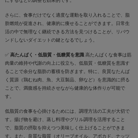
にするなどの調整も効果的です。
さらに、食事だけでなく適度な運動を取り入れることで、脂
肪燃焼が促進され、健康的に痩せることができます。日常生
活の中で無理なく継続できる方法を見つけることが、リバウ
ンドしないダイエットの鍵となるでしょう。
✅
高たんぱく・低脂質・低糖質を意識
高たんぱくな食事は筋
肉量の維持や代謝の向上に役立ち、低脂質・低糖質を意識す
ることで余分な脂肪の蓄積を防ぎます。特に、良質なたんぱ
く質源（鶏むね肉、魚、大豆製品、卵など）を意識的に摂る
ことで、満腹感を持続させながら健康的な体作りが可能で
す。
低脂質の食事を心掛けるためには、調理方法の工夫が大切で
す。揚げ物を避け、蒸し料理やグリル調理を活用すること
で、脂質の摂取を抑えつつ美味しく仕上げることができま
す。また、良質な脂質（オリーブオイル、アボカド、ナッツ