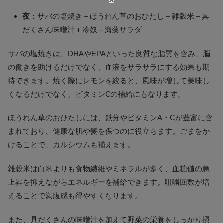
夜
：サバの塩焼き＋ほうれん草のおひたし＋雑穀米＋具
だくさん味噌汁＋冷奴＋海藻サラダ
サバの塩焼きは、DHAやEPAといった良質な脂質を含み、脳
の働きを助けるだけでなく、血液をサラサラにする効果も期
待できます。焼く際にレモンを絞ると、風味が増して美味し
くなるだけでなく、ビタミンCの補給にもなります。
ほうれん草のおひたしには、鉄分やビタミンA・Cが豊富に含
まれており、健康な肌や髪を保つのに役立ちます。ごまをか
けることで、カルシウムも補えます。
雑穀米は白米よりも食物繊維やミネラルが多く、血糖値の急
上昇を抑えながらエネルギーを補給できます。咀嚼回数が増
えることで満腹感も得やすくなります。
また、具だくさんの味噌汁を加えて野菜の栄養をしっかり摂