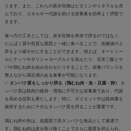
ります。また、これらの炭水化物はビタミンやミネラルも含
んでおり、エネルギー代謝を助ける栄養素を効率よく摂取で
きます。
食べ方の工夫としては、炭水化物を単体で摂るのではなく、
たんぱく質や良質な脂質と一緒に食べることで、血糖値の上
昇をより緩やかにすることができます。例えば、オートミー
ルにナッツやギリシャヨーグルトを加えたり、玄米ご飯とサ
バや鶏むね肉を組み合わせたりすることで、栄養バランスを
整えながら満足感のある食事が可能になります。
✅
タンパク質をしっかり摂る（鶏むね肉・魚・豆腐・卵）
タ
ンパク質は筋肉の維持・増強に不可欠な栄養素であり、代謝
を高める役割も果たします。特に、ダイエット中は筋肉量を
維持するために十分なタンパク質を摂ることが重要です。
鶏むね肉や魚は、低脂質で高タンパクな食品として最適で
す。鶏むね肉は皮を取り除くことでさらに脂質を抑えられ、