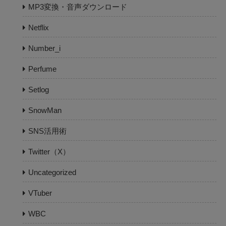
MP3変換・音声ダウンロード
Netflix
Number_i
Perfume
Setlog
SnowMan
SNS活用術
Twitter（X）
Uncategorized
VTuber
WBC