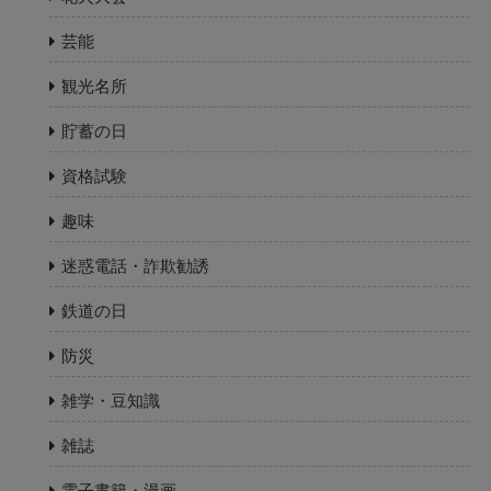
芸能
観光名所
貯蓄の日
資格試験
趣味
迷惑電話・詐欺勧誘
鉄道の日
防災
雑学・豆知識
雑誌
電子書籍・漫画