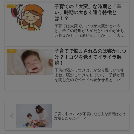
ら家事も溜まって自己嫌悪になりまます
し、育児をされているママさんは毎日本
子育ての「大変」な時期と「辛
子育て
当に頑張っていますね。寝...
い」時期の大きく違う特徴と
は！？
子育ては大変で、いつが大変かという
と、全ての時期が大変だというのが正し
い答えかもしれません。しかし、「大
変」ではなくて「辛い」というワードに
変更すると、どうでしょうか。辛い時期
と辛くはない時期と、両方あるはずで
子育てで悩まされるのは寝かしつ
子育て
す。では、それがいつかというと...
け？！コツを覚えてイライラ解
消！
子供の寝かしつけは、かなり難しいです
よね。寝かしつけをしていて、子供が目
を閉じたのでベッドへ寝かせると、パチ
ッと目を開けて、ガックリした経験はあ
りませんか?本当に、イライラしますよ
ね!!1歳や2歳の子供が、どんな感じなのか
も含めて、考えてい...
子育て中のママが不安になる主な原因はどう
対処したらよい！？