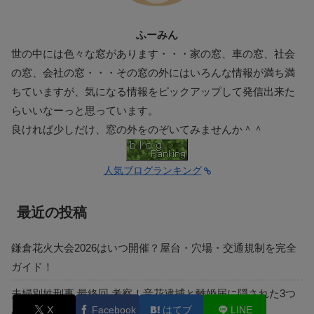
ふーみん
世の中には色々な窓があります・・・家の窓、車の窓、社会
の窓、会社の窓・・・その窓の外にはいろんな情報が満ち満
ちていますが、気になる情報をピックアップして発信出来た
らいいなーっと思っています。
良ければ少しだけ、窓の外をのぞいてみませんか＾＾
人気ブログランキング
最近の投稿
鎌倉花火大会2026はいつ開催？屋台・穴場・交通規制を完全
ガイド！
夫婦別姓刑事 最終回 考察！音花逮捕と離婚届に隠された3つ
X
Facebook
はてブ
LINE
の伏線は？