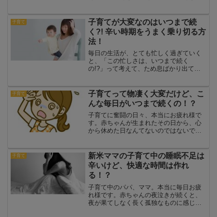
乱暴なことをした時にもしかるでしょ
う。でも、後々しからなくても良かった
のかな？とかあんなにきつく言わなくて
子育てが大変なのはいつまで続
子育て
も良かったのかな。とか悩ん...
く?! 辛い時期をうまく乗り切る方
法！
毎日の生活が、とても忙しく過ぎていく
と、「この忙しさは、いつまで続く
の!?」って考えて、ため息ばかり出てし
まいますね。しかし、子育てで大変な時
期や大変な事など、1つでも多くの情報を
知っておくと、気持ちが違います。そこ
子育てって物凄く大変だけど、こ
子育て
で私の考えを含めて、お話...
んな毎日がいつまで続くの！？
子育てに奮闘の日々、本当にお疲れ様で
す。赤ちゃんが生まれたその日から、心
から休めた日なんてないのではないでし
ょうか？新生児の頃は何がなんだからわ
からないけどとにかく泣く赤ちゃんをど
うにかして泣き止ませてあげたくて四苦
新米ママの子育て中の睡眠不足は
子育て
八苦。あぶなっかしくて目...
辛いけど、快適な時間は作れ
る！？
子育て中のパパ、ママ。本当に毎日お疲
れ様です。赤ちゃんの夜泣きが続くと、
夜が果てしなく長く孤独なものに感じる
ときがあります。昼寝してくれなかった