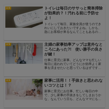
トイレは毎日のササっと簡単掃除
家事
が効果的？！汚れる前に予防せ
よ！
トイレって毎日、家族全員が使うのでき
れいにしておきたいですよね。しかも、
急にお客様が来るなんてこともあるので
そんなときのためにもキレイをキープし
たい！そのために、まずはトイレを汚さ
ないように予防する方法を考えてみまし
主婦の家事効率アップは意外なと
家事
ょう！トイレの簡単掃除は...
ころにあった?! 使い勝手の良さ
が鍵！
仕事に育児に家事。どんなママも忙しい
毎日に追われていてどうにか効率よく家
事を済ませたいと思っているはずです。
それなのにいつ見ても家の中はガチャガ
チャ散らかっていてイマイチ家事の効率
も上がらない…。特に子供が小さいうち
家事に活用！！手抜きと思われな
家事
はどうしても部屋が散らか...
いコツとは！？
家事に育児にお仕事。忙しい毎日の中
で、少し家事の手抜きをしてしまおうか
な、なんていう日も、どんなママにもあ
るはずです。だけど、いかにも手抜きし
ていると思われるのはちょっと…とか、