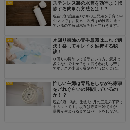
お総菜は好きじゃないしすぐ飽きちゃう
ステンレス製の水筒を効率よく掃
家事
し…なんてこともたくさんあ...
除する簡単な方法とは！？
現在5歳3歳生後1か月の三兄弟を子育て中
のママです。長男、次男は幼稚園に通っ
ているので毎日水筒を持って行きます。
毎日水筒を洗っているのですが、落ちな
い汚れがでてきたり、変なにおいがする
など私と同じように水筒の掃除に困って
水回り掃除の苦手意識はこれで解
家事
いる方もいると思いま...
決！楽してキレイを維持する秘
訣！
水回りの掃除って苦手という方、意外と
多くないですか？かく言うわたしも苦手
です。この水回り掃除をどうにか楽にし
たいと考えたお話をしていきたいと思い
ます。水回り掃除が苦手になった原因は
水垢?! ぬるぬる汚れは掃除の敵! そもそ
忙しい主婦は育児をしながら家事
家事
も、なぜあんなに水...
をどれぐらいの時間しているの
か！？
現在5歳、3歳、生後1か月の三兄弟子育て
中のママです。現在は専業主婦ですが、
長男が生まれるまではパートをしながら
家事をしていました。今回は専業主婦・
パート主婦を経験したので、毎日専業主
婦、パート主婦はどれぐらいの時間家事
をしているのか見てい...