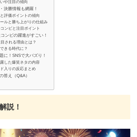
いや注目の傾向
・決勝情報も網羅！
と評価ポイントの傾向
ールと勝ち上がりの仕組み
のコンビと注目ポイント
女性コンビの躍進がすごい！
が注目される理由とは？
できる時代に？
題に！SNSで大バズり！
露した爆笑ネタの内容
ド入りの反応まとめ
の答え（Q&A）
を解説！