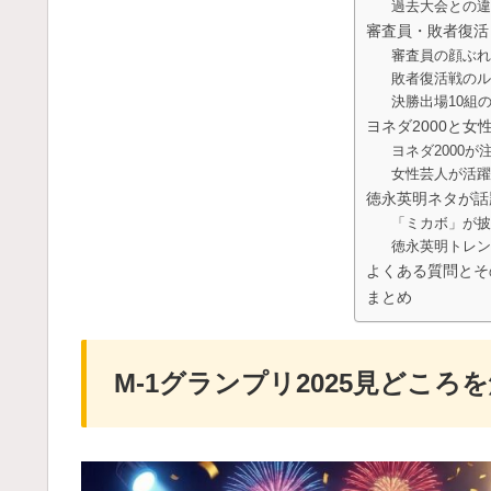
過去大会との違
審査員・敗者復活
審査員の顔ぶれ
敗者復活戦のル
決勝出場10組
ヨネダ2000と
ヨネダ2000
女性芸人が活躍
徳永英明ネタが話
「ミカボ」が披
徳永英明トレン
よくある質問とそ
まとめ
M-1グランプリ2025見どころ