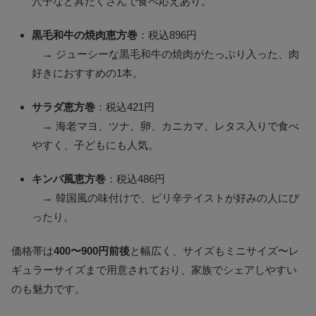
穴子など具だくさんで食べ応えあり。
黒毛和牛の焼肉恵方巻
：税込896円
→ ジューシーな黒毛和牛の焼肉がたっぷり入った、肉
好きにおすすめの1本。
サラダ恵方巻
：税込421円
→ 海老マヨ、ツナ、卵、カニカマ、レタス入りで食べ
やすく、子どもにも人気。
キンパ風恵方巻
：税込486円
→ 韓国風の味付けで、ピリ辛テイストが好みの人にぴ
ったり。
価格帯は
400〜900円前後
と幅広く、サイズもミニサイズ〜レ
ギュラーサイズまで用意されており、家族でシェアしやすい
のも魅力です。