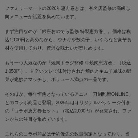
ファミリーマートの2026年恵方巻きは、有名店監修の高級志
向メニューが話題を集めています。
まず注目なのが「銀座おのでら監修 特製恵方巻」。価格は税
込1,100円と高めながら、ウナギや数の子、いくらなど豪華食
材を使用しており、贅沢な味わいが楽しめます。
もう一つ人気なのが「焼肉トラジ監修 牛焼肉恵方巻」（税込
1,050円）。甘辛いタレで味付けされた焼肉とキムチ風味の野
菜が絶妙にマッチし、ボリューム満点の一品です。
そのほか、毎年恒例となっているアニメ「刀剣乱舞ONLINE」
とのコラボ商品も登場。2026年はオリジナルパッケージ付き
の「コラボ恵方巻セット」（税込2,000円）が発売され、ファ
ンからの注目を集めています。
これらのコラボ商品は予約優先の数量限定となっており、当