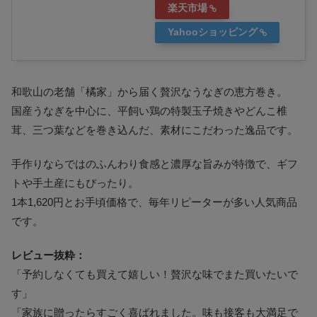
楽天市場
Yahooショッピング
和歌山の老舗「橘家」から届く贅沢なうなぎの恵方巻き。
国産うなぎを中心に、平飼い鶏の特製玉子焼きやどんこ椎
茸、三つ葉などを巻き込んだ、素材にこだわった逸品です。
手作りならではのふんわり食感と濃厚な旨みが特徴で、ギフ
トや手土産にもぴったり。
1本1,620円とお手頃価格で、毎年リピーターが多い人気商品
です。
レビュー抜粋：
「予約しなくても買えて嬉しい！贅沢な味でまた買いたいで
す」
「家族に贈ったらすごく喜ばれました。味も接客も大満足で