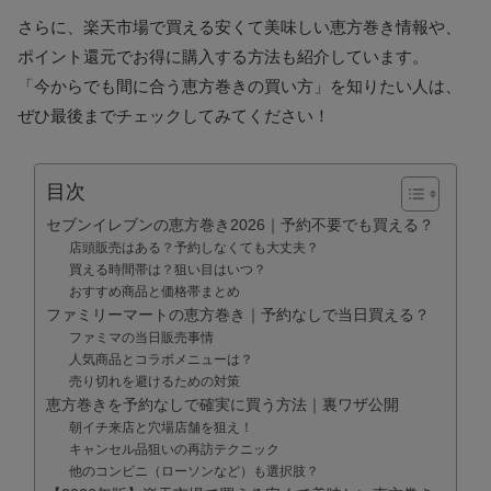
さらに、楽天市場で買える安くて美味しい恵方巻き情報や、
ポイント還元でお得に購入する方法も紹介しています。
「今からでも間に合う恵方巻きの買い方」を知りたい人は、
ぜひ最後までチェックしてみてください！
目次
セブンイレブンの恵方巻き2026｜予約不要でも買える？
店頭販売はある？予約しなくても大丈夫？
買える時間帯は？狙い目はいつ？
おすすめ商品と価格帯まとめ
ファミリーマートの恵方巻き｜予約なしで当日買える？
ファミマの当日販売事情
人気商品とコラボメニューは？
売り切れを避けるための対策
恵方巻きを予約なしで確実に買う方法｜裏ワザ公開
朝イチ来店と穴場店舗を狙え！
キャンセル品狙いの再訪テクニック
他のコンビニ（ローソンなど）も選択肢？