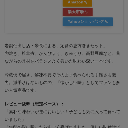
Amazon
楽天市場
Yahooショッピング
老舗仕出し店・米長による、定番の恵方巻きセット。
卵焼き、椎茸煮、かんぴょう、きゅうり、高野豆腐など、昔
ながらの具材をバランスよく巻いた味わい深い一本です。
冷蔵便で届き、解凍不要でそのまま食べられる手軽さも魅
力。派手さはないものの、「懐かしい味」としてファンも多
い人気商品です。
レビュー抜粋（想定ベース）：
「素朴な味わいが逆においしい！子どもも気に入って食べて
いました」
「年配の親に贈ったらすごく喜ばれました。優しい味付けで