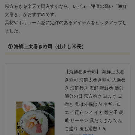
恵方巻きを楽天で購入するなら、レビュー評価の高い「海鮮
太巻き」がおすすめです。
具材やボリューム感に定評のあるアイテムをピックアップし
ました。
① 海鮮上太巻き寿司（仕出し米長）
【海鮮巻き寿司】 海鮮上太巻
き寿司 海鮮太巻き寿司 大漁巻
き 海鮮巻き 海鮮 海鮮巻 節分
節分の日 恵方巻き 豆まき 豆
撒き 鬼は外福は内 ネギトロ
エビ 昆布シメ イカ 焼穴子 胡
瓜 サーモン 具だくさん てん
こ盛り 鬼も退散！
created by
Rinker