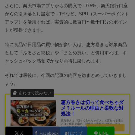
さらに、楽天市場アプリからの購入で＋0.5%、楽天銀行口座
からの引き落とし設定で＋1%など、SPU（スーパーポイント
アップ）を活用すれば、実質的に数百円〜数千円分のポイン
トが獲得できます。
特に食品や日用品の買い物が多い人は、恵方巻きも対象商品
として「ふるさと納税」や「まとめ買い」と併用すれば、キ
ャッシュバック感覚でかなりお得に楽しめます。
それでは最後に、今回の記事の内容を総まとめしていきまし
ょう。
恵方巻きは切って食べちゃダ
メ？ルールの理由と柔軟な対
処法！
恵方巻きは「切って食べちゃダメ」と言われる理由
とは？縁起や由来、現代風の柔軟なマナー、子ど
も・高齢者向けの工夫や人気アレンジまで解説。
2026年の恵方をチェックして、自分らしい節分を楽
X
Facebook
はてブ
LINE
しむヒントが満載！