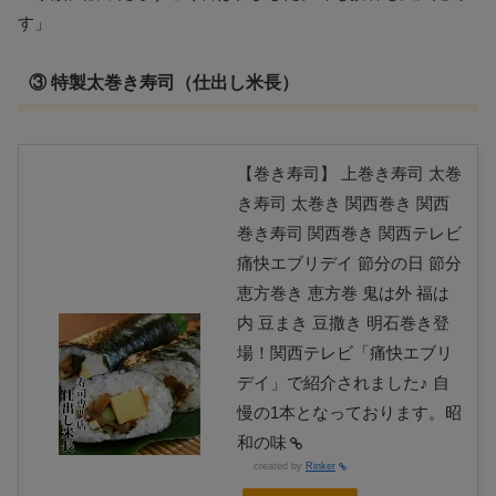
す」
③ 特製太巻き寿司（仕出し米長）
【巻き寿司】 上巻き寿司 太巻
き寿司 太巻き 関西巻き 関西
巻き寿司 関西巻き 関西テレビ
痛快エブリデイ 節分の日 節分
恵方巻き 恵方巻 鬼は外 福は
内 豆まき 豆撒き 明石巻き登
場！関西テレビ「痛快エブリ
デイ」で紹介されました♪ 自
慢の1本となっております。昭
和の味
created by
Rinker