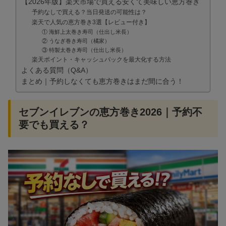
【2026年版】楽天市場で買える安くて美味しい恵方巻き
予約なしで買える？当日発送の可能性は？
楽天で人気の恵方巻き3選【レビュー付き】
① 海鮮上太巻き寿司（仕出し米長）
② うなぎ巻き寿司（橘家）
③ 特製太巻き寿司（仕出し米長）
楽天ポイント・キャッシュバックを最大化する方法
よくある質問（Q&A）
まとめ｜予約しなくても恵方巻きはまだ間に合う！
セブンイレブンの恵方巻き2026｜予約不
要でも買える？