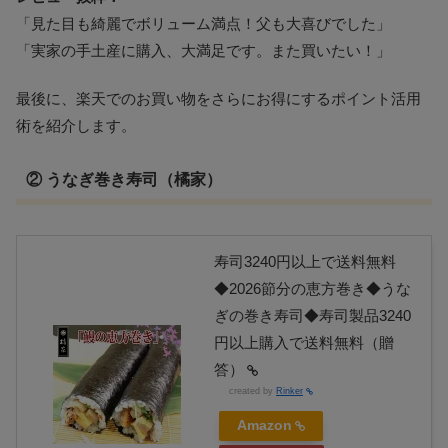
「見た目も綺麗でボリューム満点！父も大喜びでした」
「実家の手土産に購入、大満足です。また買いたい！」
最後に、楽天でのお買い物をさらにお得にするポイント活用
術を紹介します。
② うなぎ巻き寿司（橘家）
寿司3240円以上で送料無料
◆2026節分の恵方巻き◆うな
ぎの巻き寿司◆寿司製品3240
円以上購入で送料無料（贈
答）
created by
Rinker
Amazon