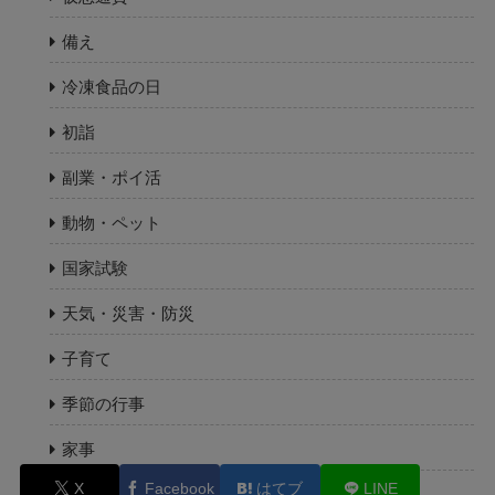
備え
冷凍食品の日
初詣
副業・ポイ活
動物・ペット
国家試験
天気・災害・防災
子育て
季節の行事
家事
X
Facebook
はてブ
LINE
引っ越し