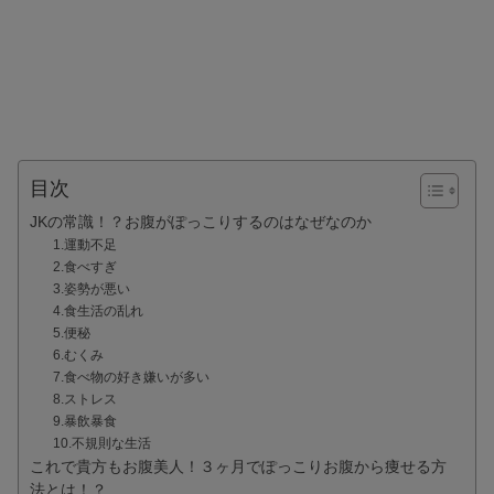
目次
JKの常識！？お腹がぽっこりするのはなぜなのか
1.運動不足
2.食べすぎ
3.姿勢が悪い
4.食生活の乱れ
5.便秘
6.むくみ
7.食べ物の好き嫌いが多い
8.ストレス
9.暴飲暴食
10.不規則な生活
これで貴方もお腹美人！３ヶ月でぽっこりお腹から痩せる方
法とは！？