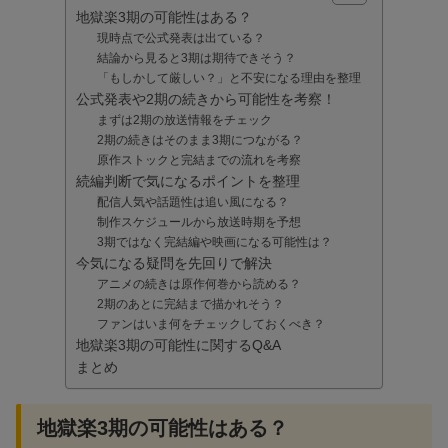
地獄楽3期の可能性はある？
現時点で公式発表は出ている？
結論から見ると3期は期待できそう？
「もしかして厳しい？」と不安になる理由を整理
公式発表や2期の続きから可能性を考察！
まずは2期の放送情報をチェック
2期の続きはそのまま3期につながる？
原作ストックと完結までの流れを考察
続編判断で気になるポイントを整理
配信人気や話題性は追い風になる？
制作スケジュールから放送時期を予想
3期ではなく完結編や映画になる可能性は？
今気になる疑問を先回りで解決
アニメの続きは原作何巻から読める？
2期のあとに完結まで描かれそう？
ファンはいま何をチェックしておくべき？
地獄楽3期の可能性に関するQ&A
まとめ
地獄楽3期の可能性はある？