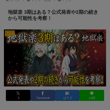
ホーム
ドラマ・映画
アニメ
地獄楽 3期はある？公式発表や2期の続き
から可能性を考察！
アニメ
X
Facebook
はてブ
LINE