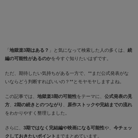
「
地獄楽3期はある？
」と気になって検索した人の多くは、
続
編の可能性があるのか
を今すぐ知りたいはずです。
ただ、期待したい気持ちがある一方で、**まだ公式発表がな
いならどう判断すればいいの？**とモヤモヤしますよね。
この記事では、
地獄楽3期の可能性
をテーマに、
公式発表の見
方
、
2期の続きとのつながり
、
原作ストックや完結までの流れ
をわかりやすく整理しました。
さらに、
3期ではなく完結編や映画になる可能性
や、
今チェッ
クしておきたいポイント
までまとめています。