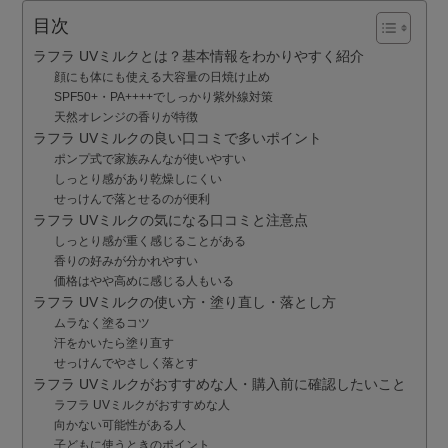
目次
ラフラ UVミルクとは？基本情報をわかりやすく紹介
顔にも体にも使える大容量の日焼け止め
SPF50+・PA++++でしっかり紫外線対策
天然オレンジの香りが特徴
ラフラ UVミルクの良い口コミで多いポイント
ポンプ式で家族みんなが使いやすい
しっとり感があり乾燥しにくい
せっけんで落とせるのが便利
ラフラ UVミルクの気になる口コミと注意点
しっとり感が重く感じることがある
香りの好みが分かれやすい
価格はやや高めに感じる人もいる
ラフラ UVミルクの使い方・塗り直し・落とし方
ムラなく塗るコツ
汗をかいたら塗り直す
せっけんでやさしく落とす
ラフラ UVミルクがおすすめな人・購入前に確認したいこと
ラフラ UVミルクがおすすめな人
向かない可能性がある人
子どもに使うときのポイント