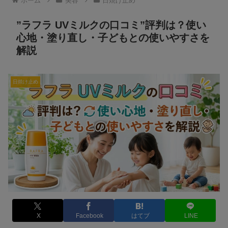
ホーム
美容
日焼け止め
”ラフラ UVミルクの口コミ”評判は？使い
心地・塗り直し・子どもとの使いやすさを
解説
日焼け止め
X
Facebook
はてブ
LINE