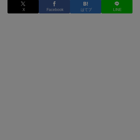
X
Facebook
はてブ
LINE