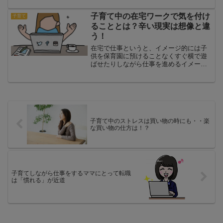
金を使い過ぎたり、食べ物の過食をした
りしてしまう可能性があります。気を付
子育て中の在宅ワークで気を付け
子育て
けないといけませんね。打...
ることとは？辛い現実は想像と違
う！
在宅で仕事というと、イメージ的には子
供を保育園に預けることなくすぐ横で遊
ばせたりしながら仕事を進めるイメージ
でしょう。でも現実は…？お母さんで
も、お母さんではない顔がある在宅ワー
カーのママのイメージは、時には子供と
お話したり、お昼ごはんを一...
子育て中のストレスは買い物の時にも・・楽
な買い物の仕方は！？
子育てしながら仕事をするママにとって転職
は「慣れる」が近道