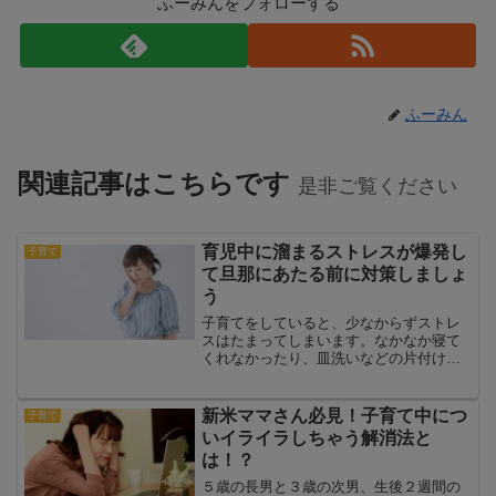
ふーみんをフォローする
ふーみん
関連記事はこちらです
是非ご覧ください
育児中に溜まるストレスが爆発し
子育て
て旦那にあたる前に対策しましょ
う
子育てをしていると、少なからずストレ
スはたまってしまいます。なかなか寝て
くれなかったり、皿洗いなどの片付けを
したいのに抱っこアピールをされたり、
思い通りにいかないことが増えると、ス
トレスに変わりかねません。その小さい
新米ママさん必見！子育て中につ
子育て
ストレスは、旦那に向いて...
いイライラしちゃう解消法と
は！？
５歳の長男と３歳の次男、生後２週間の