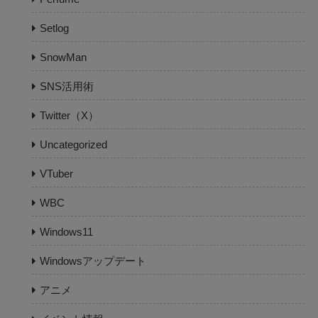
Setlog
SnowMan
SNS活用術
Twitter（X）
Uncategorized
VTuber
WBC
Windows11
Windowsアップデート
アニメ