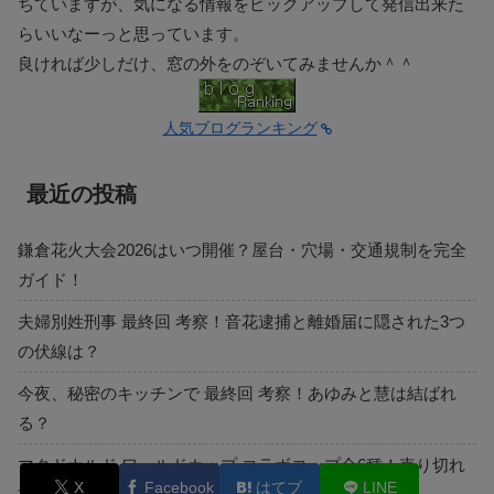
ちていますが、気になる情報をピックアップして発信出来た
らいいなーっと思っています。
良ければ少しだけ、窓の外をのぞいてみませんか＾＾
人気ブログランキング
最近の投稿
鎌倉花火大会2026はいつ開催？屋台・穴場・交通規制を完全
ガイド！
夫婦別姓刑事 最終回 考察！音花逮捕と離婚届に隠された3つ
の伏線は？
今夜、秘密のキッチンで 最終回 考察！あゆみと慧は結ばれ
る？
マクドナルド ワールドカップ コラボコップ全6種！売り切れ
X
Facebook
はてブ
LINE