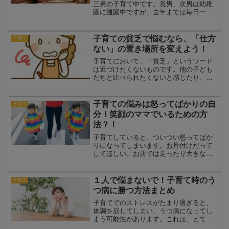
三男の子育て中です。長男、次男は幼稚
園に通園中ですが、去年までは毎日一緒
に過ごしていました。２歳差ということ
もあり、毎日おもちゃの取り合い等で喧
嘩、３歳の次男のイヤイヤ期で毎日イラ
子育ての貧乏で悩むなら、「仕方
子育て
イラしていました。子育て...
ない」の置き場所を変えよう！
子育てにおいて、「貧乏」というワード
は近づけたくないものです。他の子ども
たちと比べられたくないと感じたり、
「私の家庭ではしてあげられない」と思
い悩んだり、深い悩みに陥ってしまいま
す。かといって、何か対策をして、すぐ
子育ての悩みは怒ってばかりの自
子育て
解決できる悩みでもありませ...
分！笑顔のママでいるための方
法？！
子育てしていると、ついつい怒ってばか
りになってしまいます。お片付けだって
してほしい。お店では走ったり大きな声
を出さないようにしなくちゃ。人の迷惑
になるようなことをしないようにしなく
ちゃ。危ないことをして怪我をしないよ
１人で悩まないで！子育て時のう
子育て
うにしなくちゃ。そう思っ...
つ病に勝つ方法まとめ
子育てでのストレスがたまり過ぎると、
体調を崩してしまい、うつ病になってし
まう可能性があります。これは、とても
大変な状況ですね。そして、買い物でお