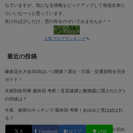
ちていますが、気になる情報をピックアップして発信出来た
らいいなーっと思っています。
良ければ少しだけ、窓の外をのぞいてみませんか＾＾
人気ブログランキング
最近の投稿
鎌倉花火大会2026はいつ開催？屋台・穴場・交通規制を完全
ガイド！
夫婦別姓刑事 最終回 考察！音花逮捕と離婚届に隠された3つ
の伏線は？
今夜、秘密のキッチンで 最終回 考察！あゆみと慧は結ばれ
る？
マクドナルド ワールドカップ コラボコップ全6種！売り切れ
X
Facebook
はてブ
LINE