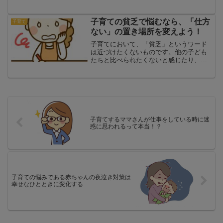
ローゼになったりなど、言い出したら、
キリがないくらいありますね。今回は、
症状が少しでも軽くなる為にはどのよう
子育ての貧乏で悩むなら、「仕方
子育て
な方法があるのか、あなた...
ない」の置き場所を変えよう！
子育てにおいて、「貧乏」というワード
は近づけたくないものです。他の子ども
たちと比べられたくないと感じたり、
「私の家庭ではしてあげられない」と思
い悩んだり、深い悩みに陥ってしまいま
す。かといって、何か対策をして、すぐ
解決できる悩みでもありませ...
子育てするママさんが仕事をしている時に迷
惑に思われるって本当！？
子育ての悩みである赤ちゃんの夜泣き対策は
幸せなひとときに変化する