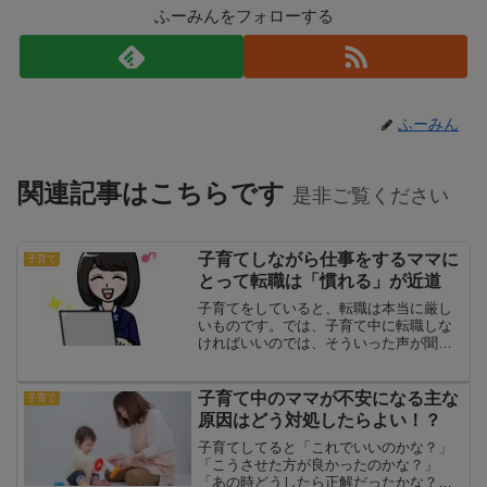
ふーみんをフォローする
ふーみん
関連記事はこちらです
是非ご覧ください
子育てしながら仕事をするママに
子育て
とって転職は「慣れる」が近道
子育てをしていると、転職は本当に厳し
いものです。では、子育て中に転職しな
ければいいのでは、そういった声が聞こ
えてきそうですね。しかし、転職はしな
いぞ、そう天に誓って入社していても、
どうしても子育て中に転職が発生する場
子育て中のママが不安になる主な
子育て
合もあります。例えば、パ...
原因はどう対処したらよい！？
子育てしてると「これでいいのかな？」
「こうさせた方が良かったのかな？」
「あの時どうしたら正解だったかな？」