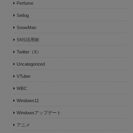
Perfume
Setlog
SnowMan
SNS活用術
Twitter（X）
Uncategorized
VTuber
WBC
Windows11
Windowsアップデート
アニメ