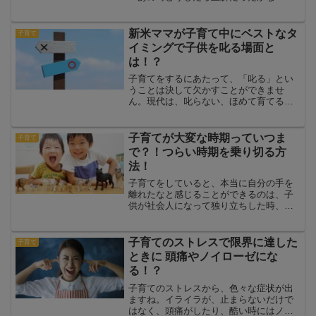
と疑問に思ったことが段々不安に変わっ
てくることが多いですよね。特に初めて
の子育ての時は不安でいっぱい。この不
新米ママが子育て中にベストなタ
子育て
安はなぜ止まらないのか？ど...
イミングで子供を叱る場面と
は！？
子育てをするにあたって、「叱る」とい
うことは決して欠かすことができませ
ん。現代は、叱らない、ほめて育てると
いう教育方法も出てきてはいますが、教
育においての考え方の違いもあり、なか
なか省くことができないものです。例え
子育てが大変な時期っていつま
子育て
ば、叱らない教育を実践して...
で？！つらい時期を乗り切る方
法！
子育てをしていると、本当に自分の手を
離れたなと感じることができるのは、子
供が社会人になって独り立ちした時、そ
して良いお相手と結婚した時かもしれま
せん。それまでは子供も成長はするけれ
ど、その時々に大変なことが何かしらあ
子育てのストレスで限界に達した
子育て
るものです。ちなみに、子...
ときに 頭痛やノイローゼにな
る！？
子育てのストレスから、色々な症状が出
ますね。イライラが、止まらないだけで
はなく、頭痛がしたり、酷い時にはノイ