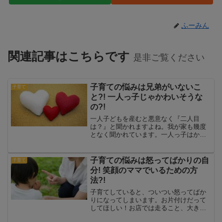
ふーみん
関連記事はこちらです
是非ご覧ください
子育ての悩みは兄弟がいないこ
子育て
と?! 一人っ子じゃかわいそうな
の?!
一人子どもを産むと悪意なく『二人目
は？』と聞かれますよね。我が家も幾度
となく聞かれています。一人っ子はかわ
いそう、兄弟姉妹がいたほうがいいと言
われがちですが、そんなことはない！と
いうお話をしたいと思います。子育てに
子育ての悩みは怒ってばかりの自
子育て
は家庭の事情がある！一人っ...
分! 笑顔のママでいるための方
法?!
子育てしていると、ついつい怒ってばか
りになってしまいます。お片付けだって
してほしい！お店では走ること、大きな
声を出さないように！人の迷惑になるよ