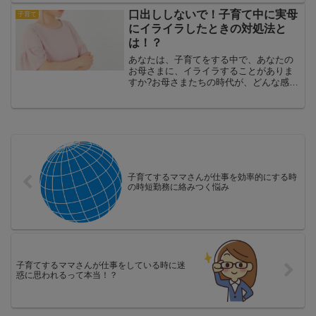
育においての考え方の違いもあり、なか
なか省くことができないものです。例え
口出ししないで！子育て中に実母
子育て
ば、叱らない教育を実践して...
にイライラしたときの対処法と
は！？
あなたは、子育てをする中で、あなたの
お母さまに、イライラすることがありま
すか?お母さまたちの時代が、どんな感じ
だったのか、詳しく分かりませんが、子
育ての違いはありますね。そして、子育
ての違いからイライラして、周りにイラ
イラして、八つ当たりも...
子育てするママさんが仕事を効率的にする時
の時短勤務に絡みつく悩み
子育てするママさんが仕事をしている時に迷
惑に思われるって本当！？