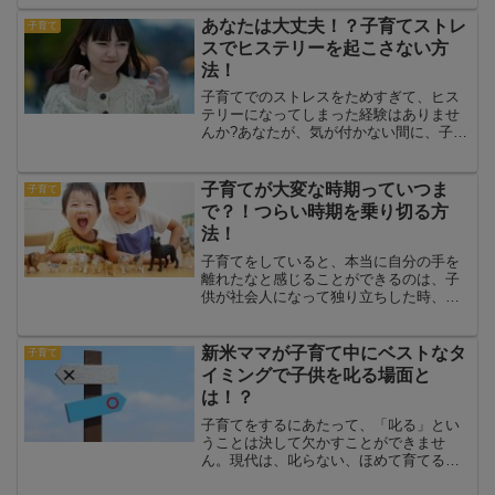
うなことをしないように！危ないことを
してけがしないように！そう思ってしっ
あなたは大丈夫！？子育てストレ
子育て
かりお約束していたはずな...
スでヒステリーを起こさない方
法！
子育てでのストレスをためすぎて、ヒス
テリーになってしまった経験はありませ
んか?あなたが、気が付かない間に、子育
てでのストレスは、少しずつたまってい
ます!!そして、子供を叱り過ぎて、自己嫌
悪になってしまったり、落ち込んだりし
子育てが大変な時期っていつま
子育て
てしまうときがあり...
で？！つらい時期を乗り切る方
法！
子育てをしていると、本当に自分の手を
離れたなと感じることができるのは、子
供が社会人になって独り立ちした時、そ
して良いお相手と結婚した時かもしれま
せん。それまでは子供も成長はするけれ
ど、その時々に大変なことが何かしらあ
新米ママが子育て中にベストなタ
子育て
るものです。ちなみに、子...
イミングで子供を叱る場面と
は！？
子育てをするにあたって、「叱る」とい
うことは決して欠かすことができませ
ん。現代は、叱らない、ほめて育てると
いう教育方法も出てきてはいますが、教