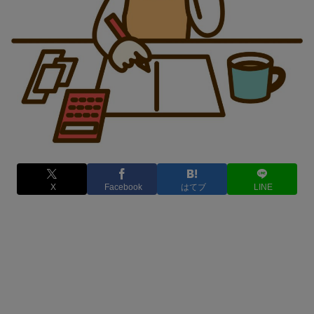
X
Facebook
はてブ
LINE