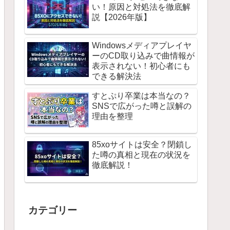
い！原因と対処法を徹底解
説【2026年版】
Windowsメディアプレイヤ
ーのCD取り込みで曲情報が
表示されない！初心者にも
できる解決法
すとぷり卒業は本当なの？
SNSで広がった噂と誤解の
理由を整理
85xoサイトは安全？閉鎖し
た噂の真相と現在の状況を
徹底解説！
カテゴリー