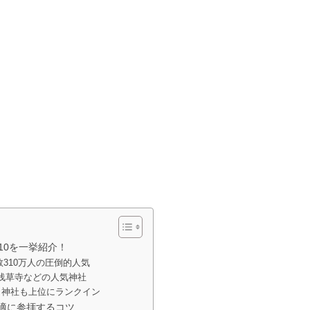
10を一挙紹介！
数310万人の圧倒的人気
・浅草寺などの人気神社
名神社も上位にランクイン
適に参拝するコツ