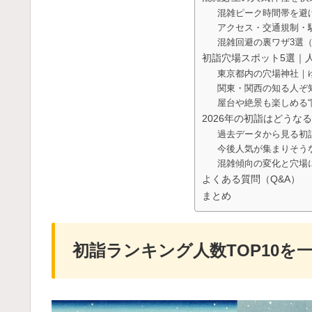
混雑ピーク時間帯を避
アクセス・交通規制・
混雑回避の裏ワザ3選
初詣穴場スポット5選｜
東京都内の穴場神社｜
関東・関西の知る人ぞ
屋台や絶景も楽しめる“
2026年の初詣はどうな
過去データから見る初
今後人気が集まりそう
混雑傾向の変化と穴場
よくある質問（Q&A）
まとめ
初詣ランキング人数TOP10を