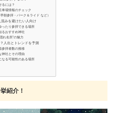
けるには？
駐車場情報のチェック
（早朝参拝・パーク＆ライド など）
人混みを避けたい人向け
ゆったり参拝できる場所
知るおすすめ神社
隠れ名所”の魅力
る？人出とトレンドを予測
詣参拝者数の推移
な神社とその理由
になる可能性のある場所
一挙紹介！