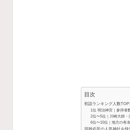
目次
初詣ランキング人数TOP
1位 明治神宮｜参拝者
2位〜5位｜川崎大師
6位〜10位｜地方の有
混雑必至の人気神社を快