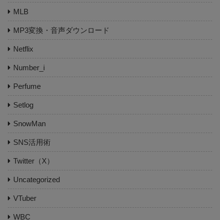
MLB
MP3変換・音声ダウンロード
Netflix
Number_i
Perfume
Setlog
SnowMan
SNS活用術
Twitter（X）
Uncategorized
VTuber
WBC