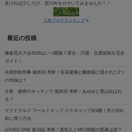
良ければ少しだけ、窓の外をのぞいてみませんか＾＾
人気ブログランキング
最近の投稿
鎌倉花火大会2026はいつ開催？屋台・穴場・交通規制を完全
ガイド！
夫婦別姓刑事 最終回 考察！音花逮捕と離婚届に隠された3つ
の伏線は？
今夜、秘密のキッチンで 最終回 考察！あゆみと慧は結ばれ
る？
マクドナルド ワールドカップ コラボコップ全6種！売り切れ
前に買う方法
LOVED ONE 第10話 考察！真犯人とMEJ閉鎖の黒幕は誰？