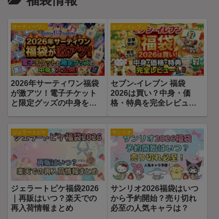
福袋情報
サーティーワン
セブンイレブン
2026年サーティワン福袋
セブン‐イレブン 福袋
が激アツ！電子チケット
2026は買い？中身・価
と限定グッズの中身を大
格・特典を完全レビュ
公開！
ー！
ジェラートピケ
サンリオ
ジェラートピケ福袋2026
サンリオ2026福袋はいつ
｜再販はいつ？楽天での
から予約開始？売り切れ
再入荷情報まとめ
必至の人気キャラは？