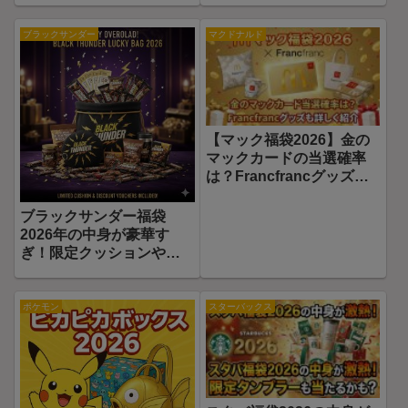
ブラックサンダー
マクドナルド
【マック福袋2026】金の
マックカードの当選確率
は？Francfrancグッズも
詳しく紹介
ブラックサンダー福袋
2026年の中身が豪華す
ぎ！限定クッションや割
引券もついてくる！
ポケモン
スターバックス