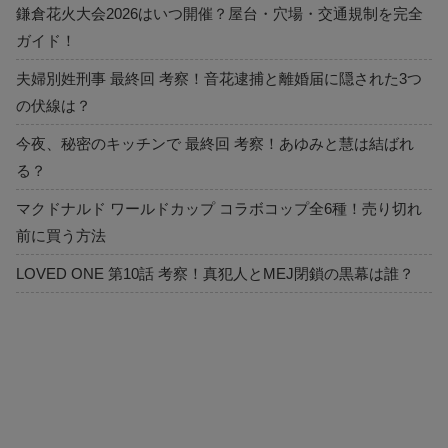
鎌倉花火大会2026はいつ開催？屋台・穴場・交通規制を完全
ガイド！
夫婦別姓刑事 最終回 考察！音花逮捕と離婚届に隠された3つ
の伏線は？
今夜、秘密のキッチンで 最終回 考察！あゆみと慧は結ばれ
る？
マクドナルド ワールドカップ コラボコップ全6種！売り切れ
前に買う方法
LOVED ONE 第10話 考察！真犯人とMEJ閉鎖の黒幕は誰？