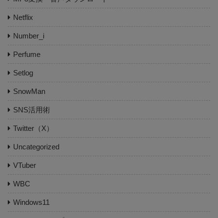
Netflix
Number_i
Perfume
Setlog
SnowMan
SNS活用術
Twitter（X）
Uncategorized
VTuber
WBC
Windows11