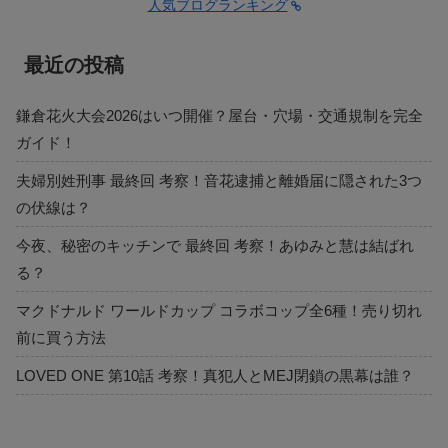
人気ブログランキング
最近の投稿
鎌倉花火大会2026はいつ開催？屋台・穴場・交通規制を完全
ガイド！
夫婦別姓刑事 最終回 考察！音花逮捕と離婚届に隠された3つ
の伏線は？
今夜、秘密のキッチンで 最終回 考察！あゆみと慧は結ばれ
る？
マクドナルド ワールドカップ コラボコップ全6種！売り切れ
前に買う方法
LOVED ONE 第10話 考察！真犯人とMEJ閉鎖の黒幕は誰？