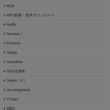
MLB
MP3変換・音声ダウンロード
Netflix
Number_i
Perfume
Setlog
SnowMan
SNS活用術
Twitter（X）
Uncategorized
VTuber
WBC