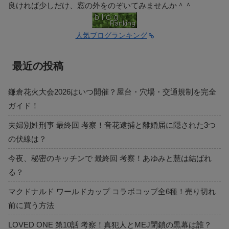
良ければ少しだけ、窓の外をのぞいてみませんか＾＾
人気ブログランキング
最近の投稿
鎌倉花火大会2026はいつ開催？屋台・穴場・交通規制を完全
ガイド！
夫婦別姓刑事 最終回 考察！音花逮捕と離婚届に隠された3つ
の伏線は？
今夜、秘密のキッチンで 最終回 考察！あゆみと慧は結ばれ
る？
マクドナルド ワールドカップ コラボコップ全6種！売り切れ
前に買う方法
LOVED ONE 第10話 考察！真犯人とMEJ閉鎖の黒幕は誰？