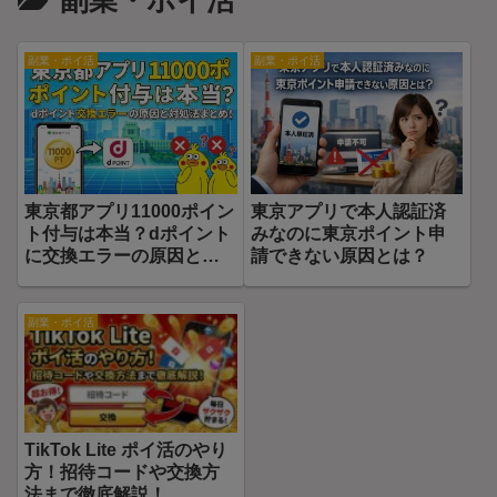
副業・ポイ活
副業・ポイ活
副業・ポイ活
東京都アプリ11000ポイン
東京アプリで本人認証済
ト付与は本当？dポイント
みなのに東京ポイント申
に交換エラーの原因と対
請できない原因とは？
処法まとめ！
副業・ポイ活
TikTok Lite ポイ活のやり
方！招待コードや交換方
法まで徹底解説！