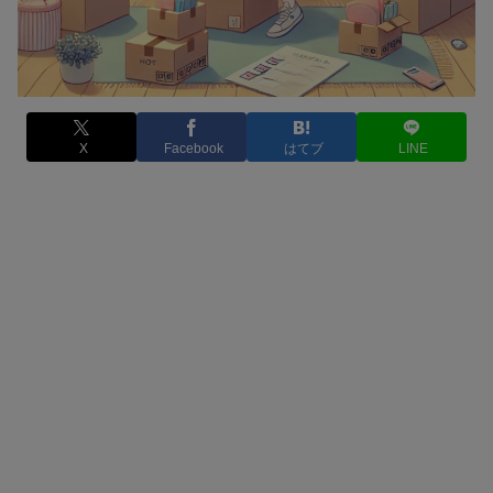
X
Facebook
はてブ
LINE