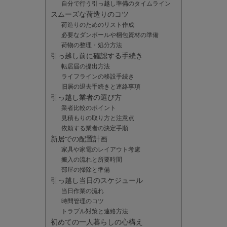
自分で行う引っ越し準備のタイムライン
スムーズな荷造りのコツ
荷造りのためのリスト作成
必要なダンボールや梱包資材の準備
荷物の整理・処分方法
引っ越し前に確認する手続き
転居届の提出方法
ライフラインの移設手続き
旧居の退去手続きと連絡事項
引っ越し業者の選び方
業者比較のポイント
見積もりの取り方と注意点
依頼する業者の決定手順
新居での配置計画
家具や家電のレイアウト考慮
搬入の流れと所要時間
部屋の掃除と準備
引っ越し当日のスケジュール
当日作業の流れ
時間管理のコツ
トラブル対策と連絡方法
初めての一人暮らしの心構え