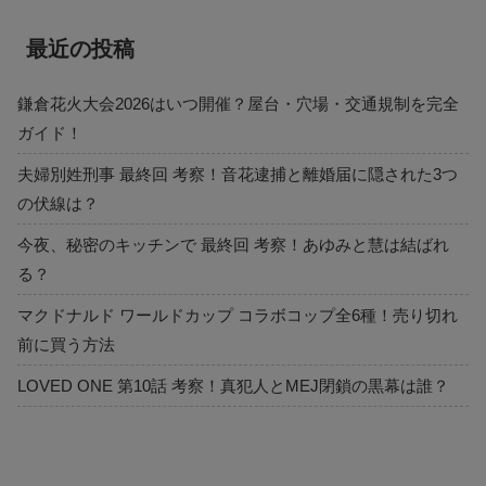
最近の投稿
鎌倉花火大会2026はいつ開催？屋台・穴場・交通規制を完全
ガイド！
夫婦別姓刑事 最終回 考察！音花逮捕と離婚届に隠された3つ
の伏線は？
今夜、秘密のキッチンで 最終回 考察！あゆみと慧は結ばれ
る？
マクドナルド ワールドカップ コラボコップ全6種！売り切れ
前に買う方法
LOVED ONE 第10話 考察！真犯人とMEJ閉鎖の黒幕は誰？