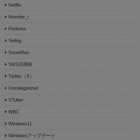
Netflix
Number_i
Perfume
Setlog
SnowMan
SNS活用術
Twitter（X）
Uncategorized
VTuber
WBC
Windows11
Windowsアップデート