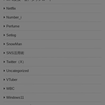
Netflix
Number_i
Perfume
Setlog
SnowMan
SNS活用術
Twitter（X）
Uncategorized
VTuber
WBC
Windows11