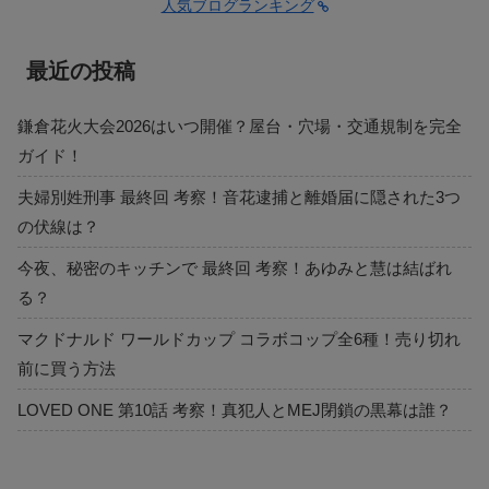
人気ブログランキング
最近の投稿
鎌倉花火大会2026はいつ開催？屋台・穴場・交通規制を完全
ガイド！
夫婦別姓刑事 最終回 考察！音花逮捕と離婚届に隠された3つ
の伏線は？
今夜、秘密のキッチンで 最終回 考察！あゆみと慧は結ばれ
る？
マクドナルド ワールドカップ コラボコップ全6種！売り切れ
前に買う方法
LOVED ONE 第10話 考察！真犯人とMEJ閉鎖の黒幕は誰？