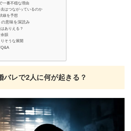
で一番不穏な理由
過去はつながっているのか
伏線を予想
トの意味を深読み
続はありえる？
す余韻
こりそうな展開
Q&A
婚バレで2人に何が起きる？