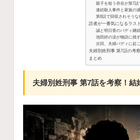
親子を狙う存在が第7話
連続殺人事件と家族の
第8話で回収されそうな
読者が一番気になるラス
誠と明日香のバディ継
池田絆の涙が物語に残
次回、夫婦バディに起
夫婦別姓刑事 第7話の考察
まとめ
夫婦別姓刑事 第7話を考察！結