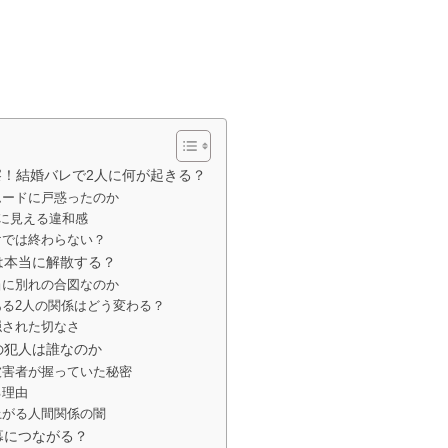
察！結婚バレで2人に何が起きる？
ムードに戸惑ったのか
”に見える違和感
けでは終わらない？
は本当に解散する？
当に別れの合図なのか
る2人の関係はどう変わる？
隠された切なさ
の犯人は誰なのか
被害者が握っていた秘密
る理由
上がる人間関係の闇
幕につながる？