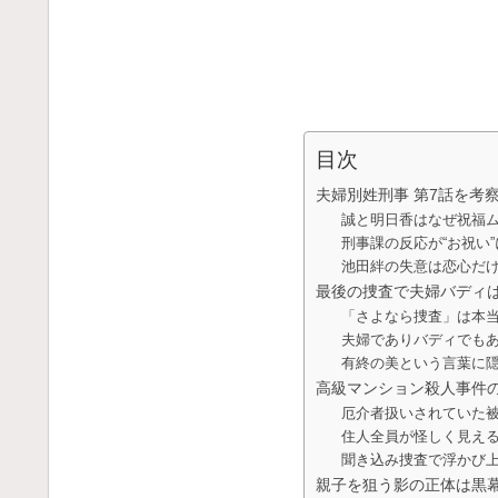
目次
夫婦別姓刑事 第7話を考
誠と明日香はなぜ祝福
刑事課の反応が“お祝い
池田絆の失意は恋心だ
最後の捜査で夫婦バディ
「さよなら捜査」は本
夫婦でありバディでもあ
有終の美という言葉に
高級マンション殺人事件
厄介者扱いされていた
住人全員が怪しく見え
聞き込み捜査で浮かび
親子を狙う影の正体は黒