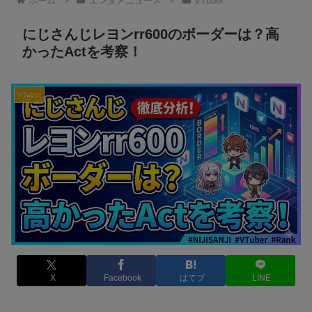
ホーム
エンタメニュース
VTuber
にじさんじレヨンrr600のボーダーは？高
かったActを考察！
VTuber
X
Facebook
はてブ
LINE