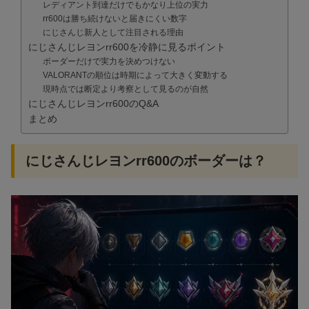
レディアント到達だけでもかなり上位の実力
rr600は勝ち続けないと届きにくい数字
にじさんじ新人として注目される理由
にじさんじレヨンrr600を冷静に見るポイント
ボーダーだけで実力を決めつけない
VALORANTの順位は時期によって大きく変動する
現時点では断定より考察として見るのが自然
にじさんじレヨンrr600のQ&A
まとめ
にじさんじレヨンrr600のボーダーは？