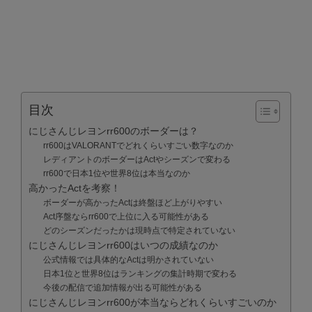
目次
にじさんじレヨンrr600のボーダーは？
rr600はVALORANTでどれくらいすごい数字なのか
レディアントのボーダーはActやシーズンで変わる
rr600で日本1位や世界8位は本当なのか
高かったActを考察！
ボーダーが高かったActは終盤ほど上がりやすい
Act序盤ならrr600で上位に入る可能性がある
どのシーズンだったかは現時点で特定されていない
にじさんじレヨンrr600はいつの成績なのか
公式情報では具体的なActは明かされていない
日本1位と世界8位はランキングの集計時期で変わる
今後の配信で追加情報が出る可能性がある
にじさんじレヨンrr600が本当ならどれくらいすごいのか