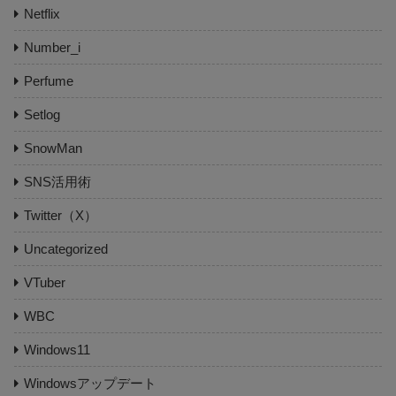
Netflix
Number_i
Perfume
Setlog
SnowMan
SNS活用術
Twitter（X）
Uncategorized
VTuber
WBC
Windows11
Windowsアップデート