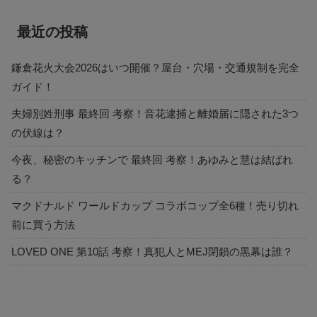
最近の投稿
鎌倉花火大会2026はいつ開催？屋台・穴場・交通規制を完全
ガイド！
夫婦別姓刑事 最終回 考察！音花逮捕と離婚届に隠された3つ
の伏線は？
今夜、秘密のキッチンで 最終回 考察！あゆみと慧は結ばれ
る？
マクドナルド ワールドカップ コラボコップ全6種！売り切れ
前に買う方法
LOVED ONE 第10話 考察！真犯人とMEJ閉鎖の黒幕は誰？