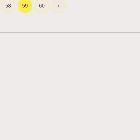
次
58
59
60
へ