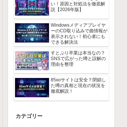
い！原因と対処法を徹底解
説【2026年版】
Windowsメディアプレイヤ
ーのCD取り込みで曲情報が
表示されない！初心者にも
できる解決法
すとぷり卒業は本当なの？
SNSで広がった噂と誤解の
理由を整理
85xoサイトは安全？閉鎖し
た噂の真相と現在の状況を
徹底解説！
カテゴリー